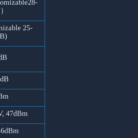
omizable28-
V）
izable 25-
B)
dB
5dB
Bm
V
, 47dBm
46dBm