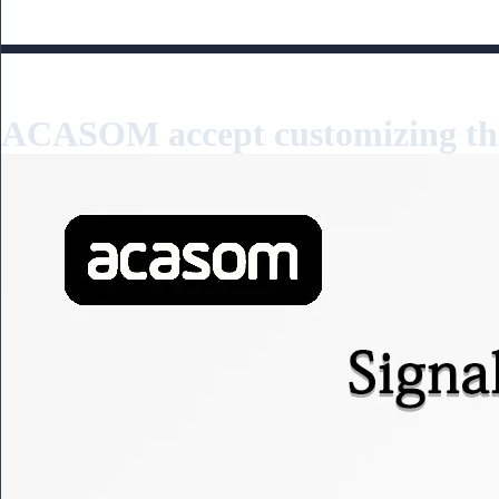
Only the Tansmitting Channel 
Frequency：1080Hz-1360Hz
RFOUT POWER=47dBm（50
ACASOM accept customizing th