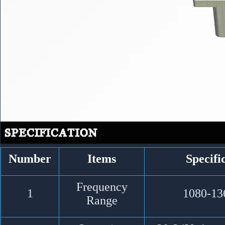
Number
Items
Specifi
Frequency
1
1080-1
Range