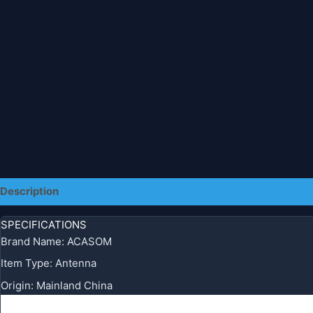
Description
Additional information
SPECIFICATIONS
Brand Name:
ACASOM
Item Type:
Antenna
Origin:
Mainland China
ACASOM 1.2GHz
Unidirectio