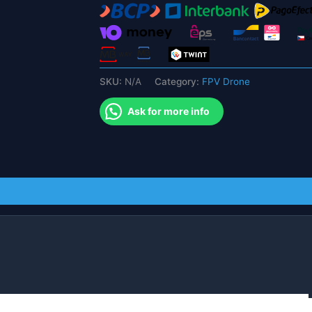
الاجتياح
مصدر
إشارة
للطائرة
بدون
SKU:
N/A
Category:
FPV Drone
طيار
FPV
Ask for more info
GPS
quantity
nal Amplifier FOR WiFi/ DRONE