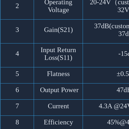
Operating
20-24V（cust
2
Voltage
32
37dB(custom
3
Gain(S21)
37d
Input Return
4
-15
Loss(S11)
5
Flatness
±0.
6
Output Power
47d
7
Current
4.3A @24
8
Efficiency
45%@