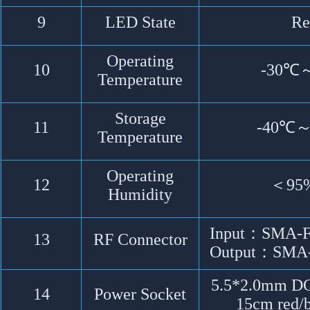
9
LED State
Re
Operating
10
-30℃
Temperature
Storage
11
-40℃
Temperature
Operating
12
＜95
Humidity
Input：SMA-F
13
RF Connector
Output：SMA-
5.5*2.0mm DC(
14
Power Socket
15cm red/b