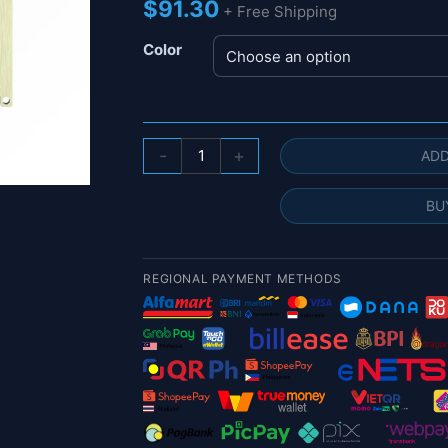
$
91.30
+ Free Shipping
Color
1.2
-
+
ADD
جيجا
هرتز
BU
50
واط
RF
REGIONAL PAYMENT METHODS
مكبرات
الصوت
عالية
الطاقة
اللاسلكية
إشارة
موسع