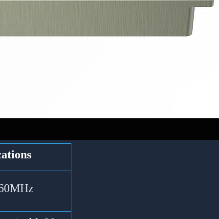
cations
360MHz