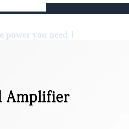
(TX), NO RX
W）
e power you need！