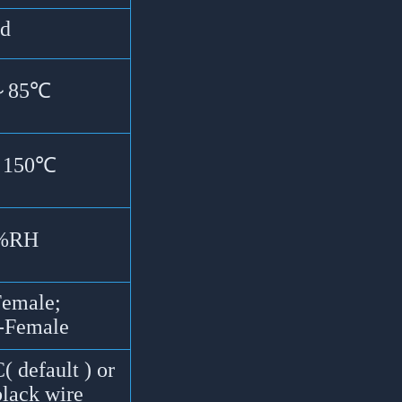
d
～85℃
～150℃
%RH
emale;
Female
 default ) or
lack wire