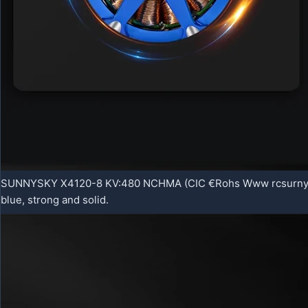
SUNNYSKY X4120-8 KV:480 NCHMA (CIC €Rohs Www rcsurnys
blue, strong and solid.