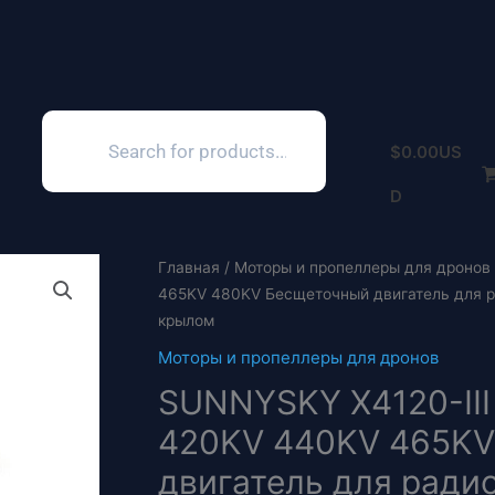
Поиск
товаров
$
0.00
US
D
Главная
/
Моторы и пропеллеры для дронов
465KV 480KV Бесщеточный двигатель для 
крылом
Моторы и пропеллеры для дронов
SUNNYSKY X4120-III 
420KV 440KV 465KV
двигатель для рад