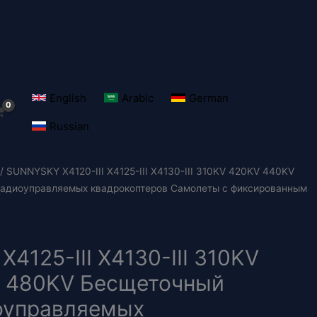
English
Arabic
German
Russian
/ SUNNYSKY X4120-III X4125-III X4130-III 310KV 420KV 440KV
радиоуправляемых квадрокоптеров Самолеты с фиксированным
X4125-III X4130-III 310KV
 480KV Бесщеточный
иоуправляемых