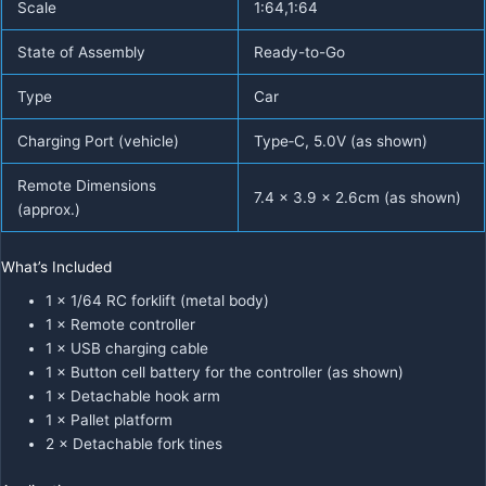
Scale
1:64,1:64
State of Assembly
Ready-to-Go
Type
Car
Charging Port (vehicle)
Type‑C, 5.0V (as shown)
Remote Dimensions
7.4 x 3.9 x 2.6cm (as shown)
(approx.)
What’s Included
1 × 1/64 RC forklift (metal body)
1 × Remote controller
1 × USB charging cable
1 × Button cell battery for the controller (as shown)
1 × Detachable hook arm
1 × Pallet platform
2 × Detachable fork tines