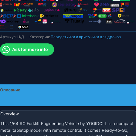
транспортного
средства
с
радиоуправлением,
пульт
Артикул:
Н/Д
Категория:
Передатчики и приемники для дронов
дистанционного
управления,
Ask for more info
зарядка
типа
C,
металл,
11,5×3,7×6,6
см
Описание
Детали
Overview
This 1/64 RC Forklift Engineering Vehicle by YOQIDOLL is a compact
metal tabletop model with remote control. It comes Ready-to-Go,