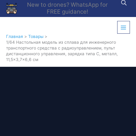
Перейти
New to drones? WhatsApp for
к
FREE guidance!
содержимому
Главная
Товары
1/64 Настольная модель из сплава для инженерного
транспортного средства с радиоуправлением, пульт
дистанционного управления, зарядка типа C, металл,
11,5×3,7×6,6 см