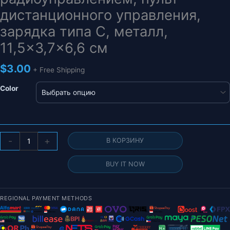
дистанционного управления,
зарядка типа C, металл,
11,5×3,7×6,6 см
$
3.00
+ Free Shipping
Color
Количество
-
+
В КОРЗИНУ
товара
1/64
BUY IT NOW
Настольная
модель
из
REGIONAL PAYMENT METHODS
сплава
для
инженерного