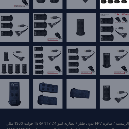
الرئيسية
/
طائرة FPV بدون طيار
/ بطارية ليبو TERANTY 7.4 فولت 1300 مللي