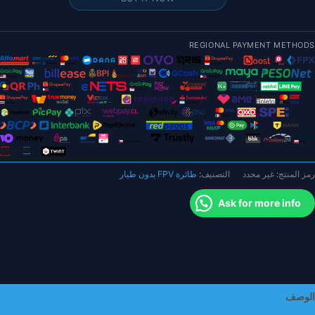
TERANT
7.
ولت
REGIONAL PAYMENT METHODS
130
للي
مبير
ي
لساعة
شاحن
ي
رمز المنتج:
غير محدد
التصنيف:
طائرة FPV بدون طيار
قطع
Ask for more info
يار
لطائرة
دون
يار
S16
S16
الوصف
R