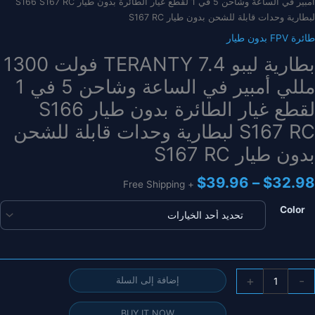
أمبير في الساعة وشاحن 5 في 1 لقطع غيار الطائرة بدون طيار S166 S167 RC
لبطارية وحدات قابلة للشحن بدون طيار S167 RC
طائرة FPV بدون طيار
بطارية ليبو TERANTY 7.4 فولت 1300
مللي أمبير في الساعة وشاحن 5 في 1
لقطع غيار الطائرة بدون طيار S166
S167 RC لبطارية وحدات قابلة للشحن
بدون طيار S167 RC
نطاق
$
39.96
–
$
32.98
+ Free Shipping
السعر:
من
Color
خلال
مية
+
-
إضافة إلى السلة
طارية
يبو
BUY IT NOW