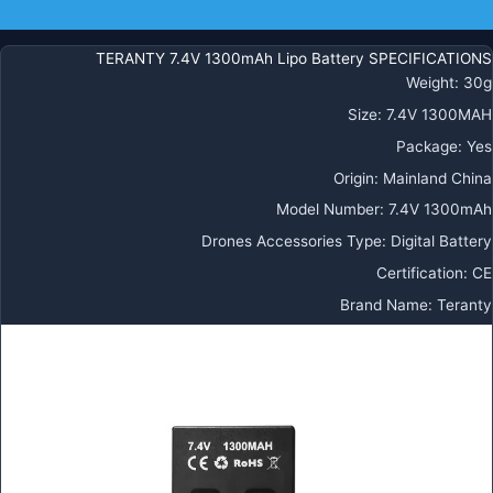
بطارية
معلومات إضافية
حدات
ابلة
TERANTY 7.4V 1300mAh Lipo Battery SPECIFICATIONS
لشحن
Weight
:
30g
دون
Size
:
7.4V 1300MAH
يار
Package
:
Yes
S16
R
Origin
:
Mainland China
Model Number
:
7.4V 1300mAh
Drones Accessories Type
:
Digital Battery
Certification
:
CE
Brand Name
:
Teranty