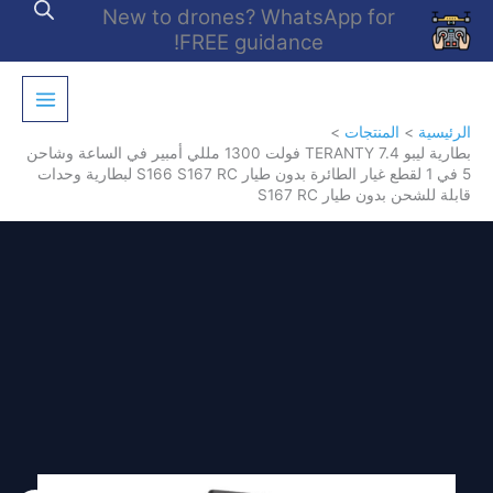
خطي
New to drones? WhatsApp for
لى
FREE guidance!
لمحتوى
الرئيسية
المنتجات
بطارية ليبو TERANTY 7.4 فولت 1300 مللي أمبير في الساعة وشاحن
5 في 1 لقطع غيار الطائرة بدون طيار S166 S167 RC لبطارية وحدات
قابلة للشحن بدون طيار S167 RC