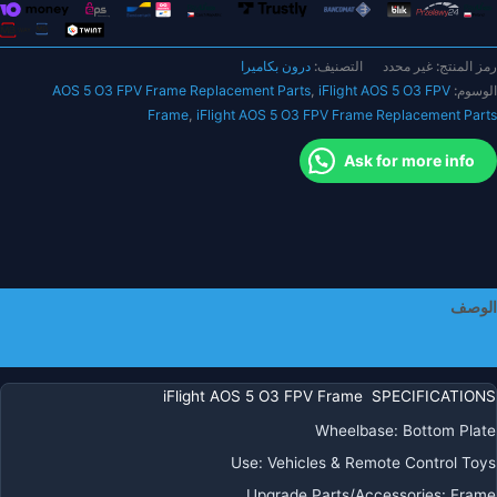
لعلوية/
للوحة
رمز المنتج:
غير محدد
التصنيف:
درون بكاميرا
السفلية/1
الوسوم:
iFlight AOS 5 O3 FPV
,
AOS 5 O3 FPV Frame Replacement Parts
طعة
Frame
,
iFlight AOS 5 O3 FPV Frame Replacement Parts
ذراع/1
وج
Ask for more info
ن
للوحات
لجانبية
لكاميرا
الوصف
معلومات إضافية
iFlight AOS 5 O3 FPV Frame SPECIFICATIONS
Wheelbase
:
Bottom Plate
Use
:
Vehicles & Remote Control Toys
Upgrade Parts/Accessories
:
Frame