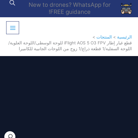
خطي
New to drones? WhatsApp for
لى
FREE guidance!
لمحتوى
الرئيسية
المنتجات
قطع غيار إطار iFlight AOS 5 O3 FPV للوحة الوسطى/اللوحة العلوية/
اللوحة السفلية/1 قطعة ذراع/1 زوج من اللوحات الجانبية للكاميرا