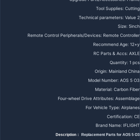
Tool Supplies
:
Cutting
Technical parameters
:
Value 2
Size
:
5inch
Remote Control Peripherals/Devices
:
Remote Controller
Recommend Age
:
12+y
RC Parts & Accs
:
AXLE
Quantity
:
1 pcs
Origin
:
Mainland China
Model Number
:
AOS 5 O3
Material
:
Carbon Fiber
Four-wheel Drive Attributes
:
Assemblage
For Vehicle Type
:
Airplanes
Certification
:
CE
Brand Name
:
IFLIGHT
Description：
Replacement Parts for AOS 5 O3