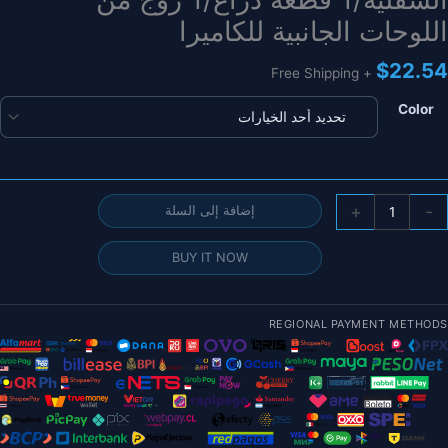
اللوحات الجانبية للكاميرا
$
22.54
+ Free Shipping
Color
مية
+
-
إضافة إلى السلة
طع
يار
BUY IT NOW
طار
iFligh
AO
REGIONAL PAYMENT METHODS
O
FP
لوحة
لوسطى/
للوحة