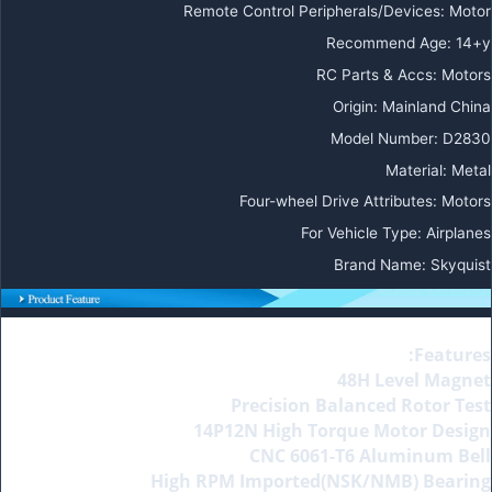
Remote Control Peripherals/Devices
:
Motor
Recommend Age
:
14+y
RC Parts & Accs
:
Motors
Origin
:
Mainland China
Model Number
:
D2830
Material
:
Metal
Four-wheel Drive Attributes
:
Motors
For Vehicle Type
:
Airplanes
Brand Name
:
Skyquist
Features:
48H Level Magnet
Precision Balanced Rotor Test
14P12N High Torque Motor Design
CNC 6061-T6 Aluminum Bell
High RPM Imported(NSK/NMB) Bearing