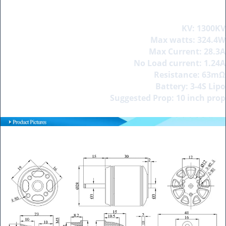
KV: 1300KV
Max watts: 324.4W
Max Current: 28.3A
No Load current: 1.24A
Resistance: 63mΩ
Battery: 3-4S Lipo
Suggested Prop: 10 inch prop