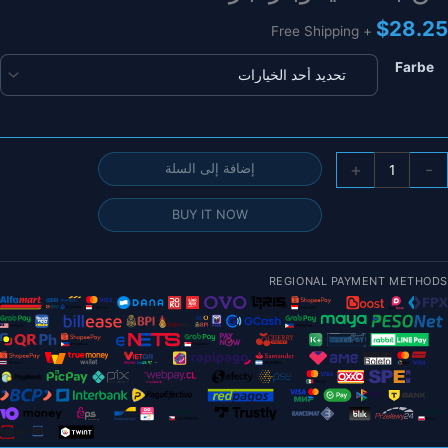
$
28.25
+ Free Shipping
Farbe
مية
+
-
إضافة إلى السلة
FLASHHOBB
D2830EV
BUY IT NOW
283
750K
850K
REGIONAL PAYMENT METHODS
1000K
1300K
R
رش
لسيارات
لطائرات
دون
يار