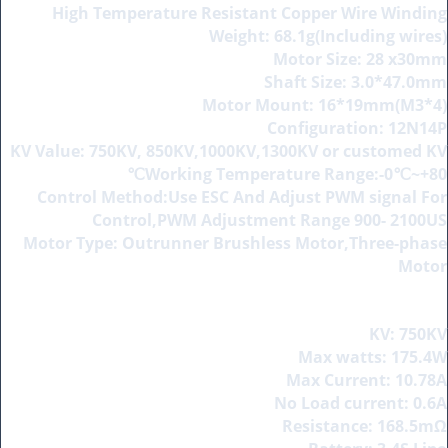
High Temperature Resistant Copper Wire Winding
Weight: 68.1g(Including wires)
Motor Size: 28 x30mm
Shaft Size: 3.0*47.0mm
Motor Mount: 16*19mm(M3*4)
Configuration: 12N14P
KV Value: 750KV, 850KV,1000KV,1300KV or customed KV
Working Temperature Range:-0℃~+80℃
Control Method:Use ESC And Adjust PWM signal For
Control,PWM Adjustment Range 900- 2100US
Motor Type: Outrunner Brushless Motor,Three-phase
Motor
KV: 750KV
Max watts: 175.4W
Max Current: 10.78A
No Load current: 0.6A
Resistance: 168.5mΩ