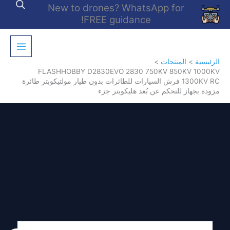
خطي
New to drones? WhatsApp for
لى
FREE guidance!
لمحتوى
الرئيسية
المنتجات
FLASHHOBBY D2830EVO 2830 750KV 850KV 1000KV
1300KV RC فرش السيارات للطائرات بدون طيار مولتيكوبتر طائرة
مزودة بجهاز للتحكم عن بُعد هليكوبتر جزء