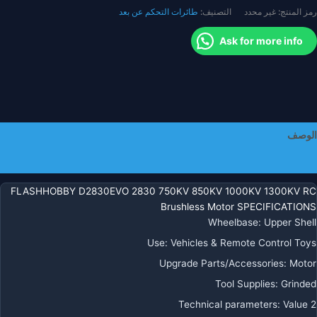
رمز المنتج:
غير محدد
التصنيف:
طائرات التحكم عن بعد
ولتيكوبتر
ائرة
Ask for more info
زودة
جهاز
لتحكم
ن
ُعد
ليكوبتر
الوصف
زء
معلومات إضافية
FLASHHOBBY D2830EVO 2830 750KV 850KV 1000KV 1300KV RC
Brushless Motor SPECIFICATIONS
Wheelbase
:
Upper Shell
Use
:
Vehicles & Remote Control Toys
Upgrade Parts/Accessories
:
Motor
Tool Supplies
:
Grinded
Technical parameters
:
Value 2