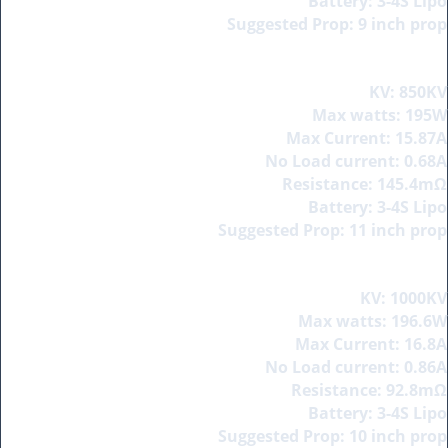
Battery: 3-4S Lipo
Suggested Prop: 9 inch prop
KV: 850KV
Max watts: 195W
Max Current: 15.87A
No Load current: 0.68A
Resistance: 145.4mΩ
Battery: 3-4S Lipo
Suggested Prop: 11 inch prop
KV: 1000KV
Max watts: 196.6W
Max Current: 16.8A
No Load current: 0.86A
Resistance: 92.8mΩ
Battery: 3-4S Lipo
Suggested Prop: 10 inch prop