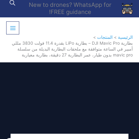
خطي
New to drones? WhatsApp for
لى
FREE guidance!
لمحتوى
الرئيسية
المنتجات
بطارية DJI Mavic Pro – بطارية LiPo بقدرة 11.4 فولت 3830 مللي
أمبير في الساعة متوافقة مع ملحقات البطارية البديلة من سلسلة
mavic pro بدون طيار، عمر البطارية 27 دقيقة، بطارية معيارية