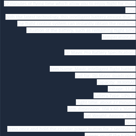
27 minutes of flying time which allow you to enjoy flight for more
time.
3. With the latest technology, this intelligent battery ensure that
the flight control system can instantly obtain the real-time
situation of the battery, such as remaining flight time,
temperature,etc.
DJI Mavic Pro Battery Specifications
Item Name: Mavic intelligent flight battery
Suit for: DJI Mavic quadcopter
Capacity: 3830mAh
Voltage: 11.4v
Battery Type: LiPo 3S
Flight time: about 27 minutes
Item dimension: 104 x 60 x 36mm
Net Weight: Approx. 240g
Note:
Press once and hold the circular power button for 2 seconds to
power on/off the battery.