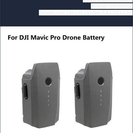
Package information:
Package size: 138 x 92 x 63mm/ 5.4 x 2.6 x 2.5in