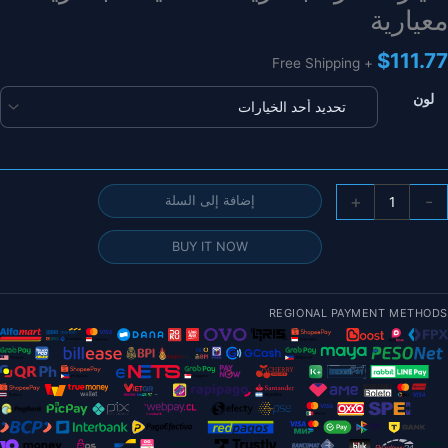
معيارية
$
111.77
+ Free Shipping
لون
مية
+
-
إضافة إلى السلة
طارية
DJ
BUY IT NOW
Mavi
Pr
REGIONAL PAYMENT METHODS
طارية
LiP
قدرة
11.
ولت
383