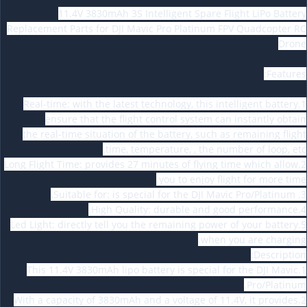
عيارية
11.4V 3830mAh 3S Intelligent Spare Flight LiPo Battery
Replacement Parts for DJI Mavic Pro Platinum FPV Quadcopter RC
Drone
Features:
1.Real-time: with the latest technology, this intelligent battery
ensure that the flight control system can instantly obtain
the real-time situation of the battery, such as remaining flight
time, temperature, , the number of loop, etc.
2.Long Flight Time: provides 27 minutes of flying time which allow
you to enjoy flight for more time.
3. Suitable for: is special for the DJI Mavic Pro/Platinum.
4.High Quality: durable and good performance.
5.Led Light: directly tell you the remaining power of your battery
when you are charging.
Description:
1.This 11.4V 3830mAh lipo battery is special for the DJI Mavic
Pro/Platinum.
2.With a capacity of 3830mAh and a voltage of 11.4V, it provides