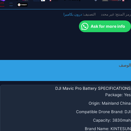
للي
مبير
رمز المنتج:
غير محدد
التصنيف:
درون بكاميرا
ي
لساعة
Ask for more info
توافقة
ع
لحقات
لبطارية
لبديلة
ن
الوصف
لسلة
mavi
معلومات إضافية
pr
دون
DJI Mavic Pro Battery SPECIFICATIONS
يار،
Package
:
Yes
مر
Origin
:
Mainland China
لبطارية
Compatible Drone Brand
:
DJI
2
قيقة،
Capacity
:
3830mah
طارية
Brand Name
:
KINTESUN