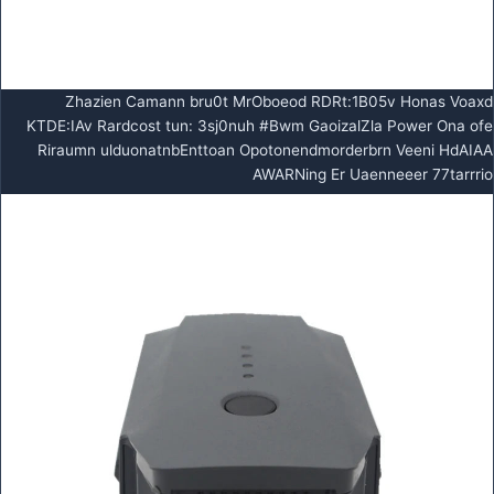
Zhazien Camann bru0t MrOboeod RDRt:1B05v Honas Voaxd
KTDE:IAv Rardcost tun: 3sj0nuh #Bwm GaoizalZla Power Ona ofe
Riraumn ulduonatnbEnttoan Opotonendmorderbrn Veeni HdAIAA
AWARNing Er Uaenneeer 77tarrrio