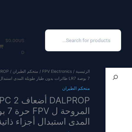
Products
search
$
0.00
US
D
متحكم الطيران
/
FPV Electronics
/
الرئيسية
7 بوصة LR7 طائرات بدون طيار طويلة المدى استبدال أجزاء ذاتية الصنع
متحكم الطيران
استبدال أجزاء ذاتية الصنع