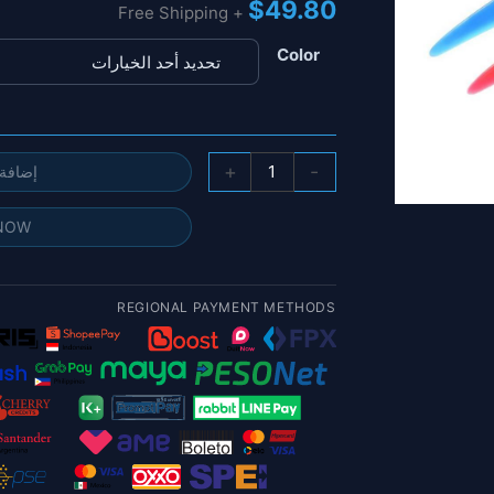
$
49.80
+ Free Shipping
Color
كمية
+
-
 السلة
DALPROP
أضعاف
 NOW
2
F7
7051
REGIONAL PAYMENT METHODS
7X5.1X3
3-
Blade
PC
للطي
المروحة
ل