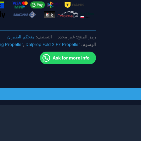
FPV
حرة
7
بوصة
LR7
متحكم الطيران
التصنيف:
غير محدد
رمز المنتج:
طائرات
ng Propeller
,
Dalprop Fold 2 F7 Propeller
الوسوم:
بدون
طيار
Ask for more info
طويلة
المدى
استبدال
أجزاء
ذاتية
الصنع