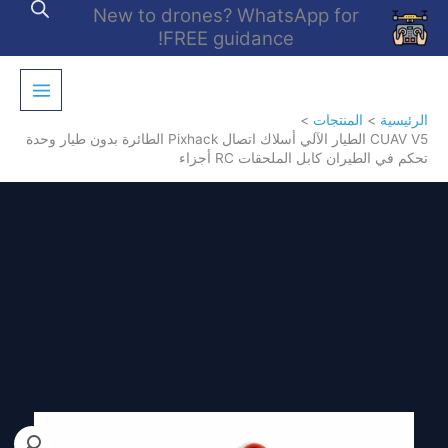
خطي
New to drones? WhatsApp for
لى
FREE guidance!
لمحتوى
الرئيسية
المنتجات
CUAV V5 الطيار الآلي أسلاك اتصال Pixhack الطائرة بدون طيار وحدة
تحكم في الطيران كابل الملحقات RC أجزاء