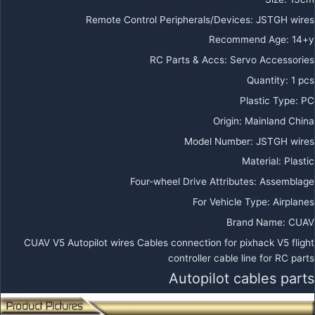
Remote Control Peripherals/Devices
:
JSTGH wires
Recommend Age
:
14+y
RC Parts & Accs
:
Servo Accessories
Quantity
:
1 pcs
Plastic Type
:
PC
Origin
:
Mainland China
Model Number
:
JSTGH wires
Material
:
Plastic
Four-wheel Drive Attributes
:
Assemblage
For Vehicle Type
:
Airplanes
Brand Name
:
CUAV
CUAV V5 Autopilot wires Cables connection for pixhack V5 flight
controller cable line for RC parts
Autopilot cables parts