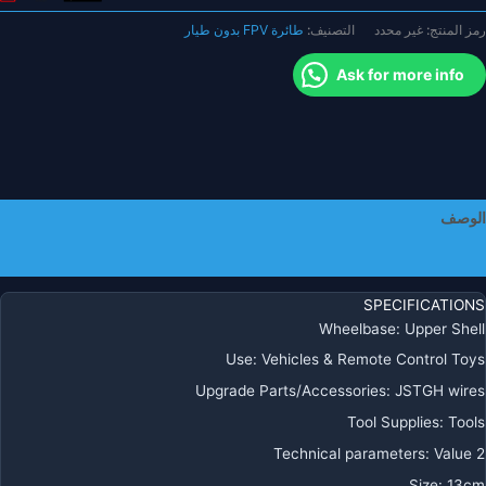
ي
رمز المنتج:
غير محدد
التصنيف:
طائرة FPV بدون طيار
لطيران
ابل
Ask for more info
لملحقات
R
جزاء
الوصف
معلومات إضافية
SPECIFICATIONS
Wheelbase
:
Upper Shell
Use
:
Vehicles & Remote Control Toys
Upgrade Parts/Accessories
:
JSTGH wires
Tool Supplies
:
Tools
Technical parameters
:
Value 2
Size
:
13cm