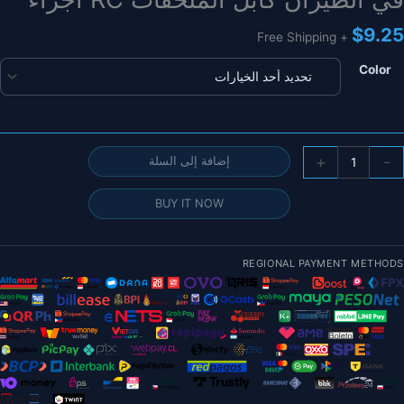
$
9.25
+ Free Shipping
Color
مية
+
-
إضافة إلى السلة
CUA
V
BUY IT NOW
لطيار
لآلي
سلاك
REGIONAL PAYMENT METHODS
تصال
Pixhac
لطائرة
دون
يار
حدة
حكم