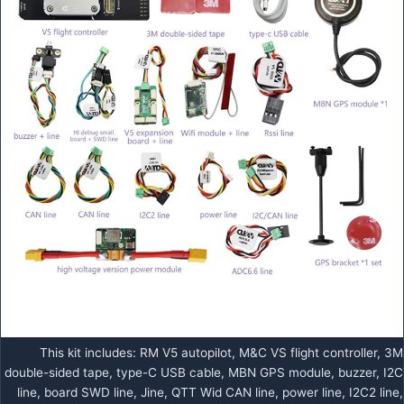
This kit includes: RM V5 autopilot, M&C VS flight controller, 3M
double-sided tape, type-C USB cable, MBN GPS module, buzzer, I2C
line, board SWD line, Jine, QTT Wid CAN line, power line, I2C2 line,