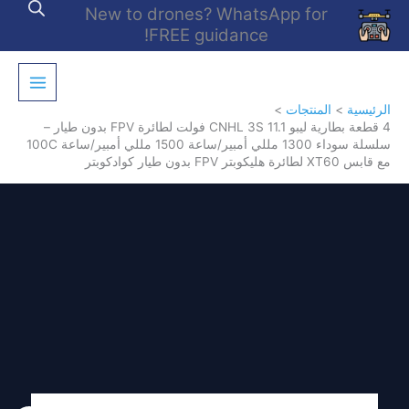
خطي
New to drones? WhatsApp for
لى
FREE guidance!
لمحتوى
الرئيسية
المنتجات
4 قطعة بطارية ليبو CNHL 3S 11.1 فولت لطائرة FPV بدون طيار –
سلسلة سوداء 1300 مللي أمبير/ساعة 1500 مللي أمبير/ساعة 100C
مع قابس XT60 لطائرة هليكوبتر FPV بدون طيار كوادكوبتر