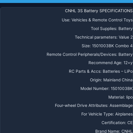
XT6
طائرة
CNHL 3S Battery SPECIFICATIONS
ليكوبتر
Use
:
Vehicles & Remote Control Toys
FP
دون
Tool Supplies
:
Battery
يار
Technical parameters
:
Value 2
وادكوبتر
Size
:
1501003BK Combo 4
Remote Control Peripherals/Devices
:
Battery
Recommend Age
:
12+y
RC Parts & Accs
:
Batteries – LiPo
Origin
:
Mainland China
Model Number
:
1501003BK
Material
:
lipo
Four-wheel Drive Attributes
:
Assemblage
For Vehicle Type
:
Airplanes
Certification
:
CE
Brand Name
:
CNHL