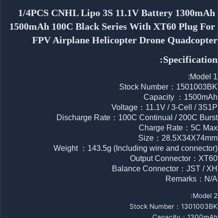
1/4PCS CNHL Lipo 3S 11.1V Battery 1300mAh 
1500mAh 100C Black Series With XT60 Plug For 
FPV Airplane Helicopter Drone Quadcopter
Specification:
Model 1:
Stock Number：1501003BK
Capacity ：1500mAh
Voltage：11.1V / 3-Cell / 3S1P
Discharge Rate：100C Continual / 200C Burst
Charge Rate：5C Max
Size：28.5X34X74mm
Weight ：143.5g (Including wire and connector)
Output Connector：XT60
Balance Connector：JST / XH
Remarks：N/A
Model 2:
Stock Number：1301003BK
Capacity：1300mAh