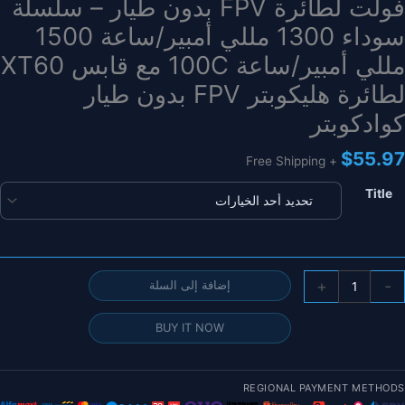
فولت لطائرة FPV بدون طيار – سلسلة
سوداء 1300 مللي أمبير/ساعة 1500
مللي أمبير/ساعة 100C مع قابس XT60
لطائرة هليكوبتر FPV بدون طيار
كوادكوبتر
$
55.97
+ Free Shipping
Title
مية
+
-
إضافة إلى السلة
طعة
BUY IT NOW
طارية
يبو
CNH
REGIONAL PAYMENT METHODS
3