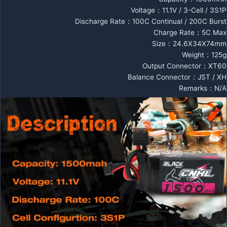
Voltage：11.1V / 3-Cell / 3S1P
Discharge Rate：100C Continual / 200C Burst
Charge Rate：5C Max
Size：24.6X34X74mm
Weight：125g
Output Connector：XT60
Balance Connector：JST / XH
Remarks：N/A