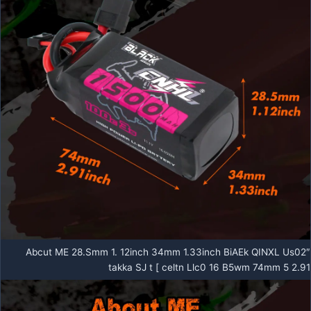
Abcut ME 28.Smm 1. 12inch 34mm 1.33inch BiAEk QINXL Us02″
takka SJ t [ celtn Llc0 16 B5wm 74mm 5 2.91