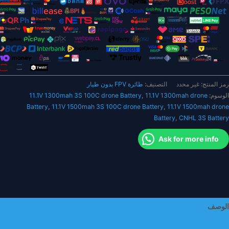
11.
ولت
طائرة
FP
دون
يار
رمز المنتج:
غير محدد
التصنيف:
طائرة FPV بدون طيار
لسلة
الوسوم:
11.1V 1300mah drone
,
11.1V 1300mah 3S 100C drone Battery
وداء
Battery
,
11.1V 1500mah 3S 100C drone Battery
,
11.1V 1500mah drone
130
Battery
,
CNHL 3S Battery
للي
مبير/
Ask for more info
اعة
150
للي
مبير/
اعة
100
الوصف
ع
ابس
معلومات إضافية