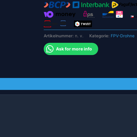
Motor
für
RC
Quadcopter
Flugzeuge
Artikelnummer:
n. v.
Kategorie:
FPV-Drohne
Starrflügelflugzeug
Menge
Ask for more info