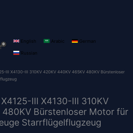
English
Arabic
German
Russian
5-III X4130-III 310KV 420KV 440KV 465KV 480KV Bürstenloser
lflugzeug
X4125-III X4130-III 310KV
80KV Bürstenloser Motor für
uge Starrflügelflugzeug