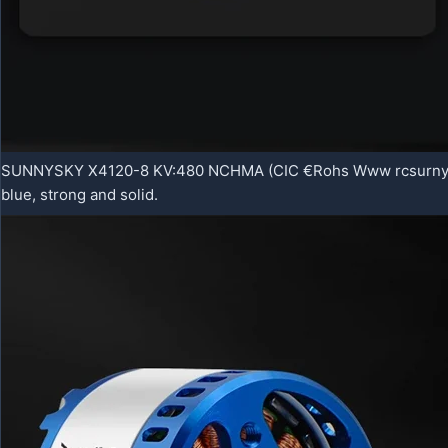
SUNNYSKY X4120-8 KV:480 NCHMA (CIC €Rohs Www rcsurnys
blue, strong and solid.