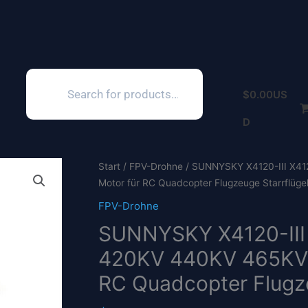
Products
search
$
0.00
US
D
Start
/
FPV-Drohne
/ SUNNYSKY X4120-III X412
Motor für RC Quadcopter Flugzeuge Starrflüge
FPV-Drohne
SUNNYSKY X4120-III 
420KV 440KV 465KV 4
RC Quadcopter Flugze