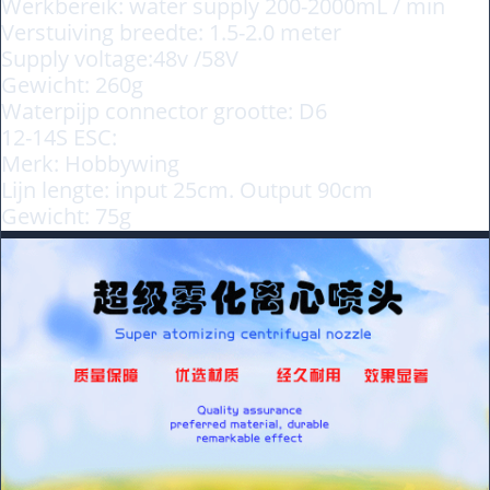
Werkbereik: water supply 200-2000mL / min
Verstuiving breedte: 1.5-2.0 meter
Supply voltage:48v /58V
Gewicht: 260g
Waterpijp connector grootte: D6
12-14S ESC:
Merk: Hobbywing
Lijn lengte: input 25cm. Output 90cm
Gewicht: 75g