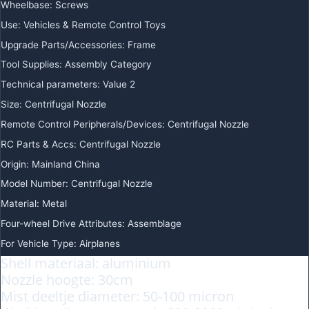
Wheelbase
:
Screws
Use
:
Vehicles & Remote Control Toys
Upgrade Parts/Accessories
:
Frame
Tool Supplies
:
Assembly Category
Technical parameters
:
Value 2
Size
:
Centrifugal Nozzle
Remote Control Peripherals/Devices
:
Centrifugal Nozzle
RC Parts & Accs
:
Centrifugal Nozzle
Origin
:
Mainland China
Model Number
:
Centrifugal Nozzle
Material
:
Metal
Four-wheel Drive Attributes
:
Assemblage
For Vehicle Type
:
Airplanes
Shell materiaal: aluminium
Nozzle hoogte: 30cm
Mist deeltje diameter: 50-100 micron