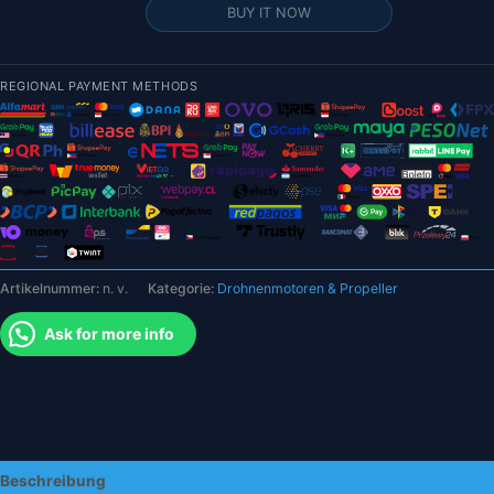
für
BUY IT NOW
DJI
Mavic
Air
REGIONAL PAYMENT METHODS
2
–
Gimbal-
Kameramotor,
seitliche/hintere
Abdeckkappen-
Set,
Objektiv-
Artikelnummer:
n. v.
Kategorie:
Drohnenmotoren & Propeller
Glas-
Ring,
Ask for more info
flexibles
Signalkabel
(gebraucht)
Menge
Beschreibung