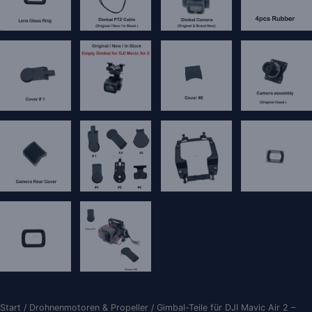
Start
/
Drohnenmotoren & Propeller
/ Gimbal-Teile für DJI Mavic Air 2 –