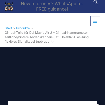
Zum
New to drones? WhatsApp for
Inhalt
FREE guidance!
springen
Start
Produkte
Gimbal-Teile für DJI Mavic Air 2 – Gimbal-Kameramotor,
seitliche/hintere Abdeckkappen-Set, Objektiv-Glas-Ring,
flexibles Signalkabel (gebraucht)