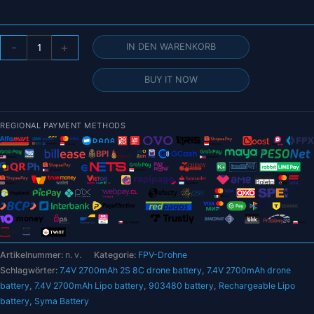
7,4
-
+
IN DEN WARENKORB
V
2700
BUY IT NOW
mAh
wiederaufladbarer
Lipo-
REGIONAL PAYMENT METHODS
Akku
mit
7,4
V
USB-
Ladegerät
für
Syma
Artikelnummer:
n. v.
Kategorie:
FPV-Drohne
X8C
Schlagwörter:
7.4V 2700mAh 2S 8C drone battery
,
7.4V 2700mAh drone
X8W
battery
,
7.4V 2700mAh Lipo battery
,
903480 battery
,
Rechargeable Lipo
X8G
battery
,
Syma Battery
X8