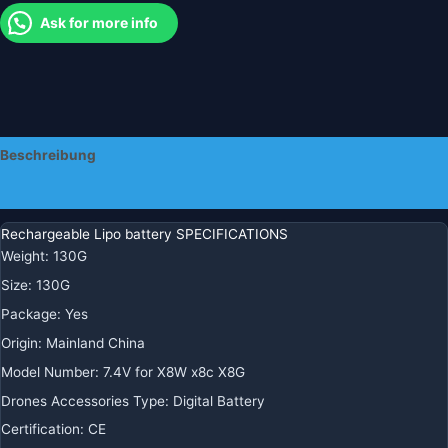
RC
Ask for more info
Drohnen
Quadcopter
Ersatzteile
2S
903480
Menge
Beschreibung
Zusätzliche Informationen
Rechargeable Lipo battery SPECIFICATIONS
Weight
:
130G
Size
:
130G
Package
:
Yes
Origin
:
Mainland China
Model Number
:
7.4V for X8W x8c X8G
Drones Accessories Type
:
Digital Battery
Certification
:
CE