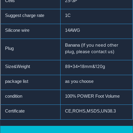
Cells
2S-3P
Suggest charge rate
1C
Silicone wire
14AWG
If you need other
Banan
a (
Plug
plug, please contact us
)
89*34*18mm
&
120g
Size&Weight
package list
as you choose
condition
100% POWER Foot Volume
Certificate
CE,ROHS,MSDS,UN38.3