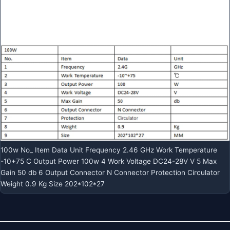
100w No_ Item Data Unit Frequency 2.46 GHz Work Temperature
-10+75 C Output Power 100w 4 Work Voltage DC24-28V V 5 Max
Gain 50 db 6 Output Connector N Connector Protection Circulator
Weight 0.9 Kg Size 202*102*27