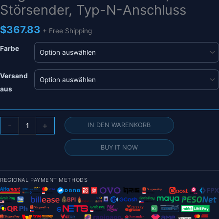
Störsender, Typ-N-Anschluss
$
367.83
+ Free Shipping
Farbe
Versand
aus
100
-
+
IN DEN WARENKORB
W
Anti-
BUY IT NOW
Drohnen-
Modul
–
REGIONAL PAYMENT METHODS
433
MHz,
800
m,