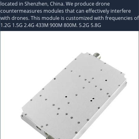
located in Shenzhen, China. We produce drone
countermeasures modules that can effectively interfere
with drones. This module is customized with frequencies of
1.2G 1.5G 2.4G 433M 900M 800M. 5.2G 5.8G