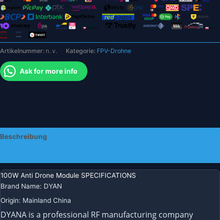
900
m,
1,2
GHz,
Artikelnummer:
n. v.
Kategorie:
FPV-Drohne
1,4
G,
Ask for more info
1,5
G,
2,4
G,
Hochleistungsverstärker,
Drohnen-
Beschreibung
Gegenmaßnahmenmodule,
UAV-
Zusätzliche Informationen
Störsender,
Typ-
100W Anti Drone Module SPECIFICATIONS
N-
Brand Name
:
DYAN
Anschluss
Origin
:
Mainland China
Menge
DYANA is a professional RF manufacturing company