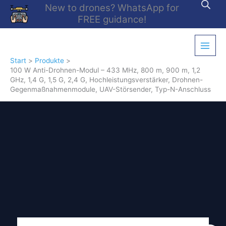
Zum
New to drones? WhatsApp for
Inhalt
FREE guidance!
springen
Start
Produkte
100 W Anti-Drohnen-Modul – 433 MHz, 800 m, 900 m, 1,2
GHz, 1,4 G, 1,5 G, 2,4 G, Hochleistungsverstärker, Drohnen-
Gegenmaßnahmenmodule, UAV-Störsender, Typ-N-Anschluss