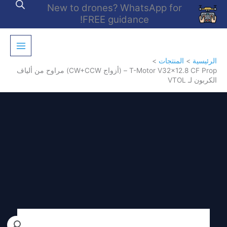
خطي
New to drones? WhatsApp for
لى
FREE guidance!
لمحتوى
الرئيسية
المنتجات
T-Motor V32x12.8 CF Prop – (أزواج CW+CCW) مراوح من ألياف
الكربون لـ VTOL