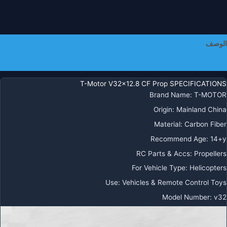
الوصف
معلومات إضافية
T-Motor V32x12.8 CF Prop SPECIFICATIONS
Brand Name
:
T-MOTOR
Origin
:
Mainland China
Material
:
Carbon Fiber
Recommend Age
:
14+y
RC Parts & Accs
:
Propellers
For Vehicle Type
:
Helicopters
Use
:
Vehicles & Remote Control Toys
Model Number
:
v32