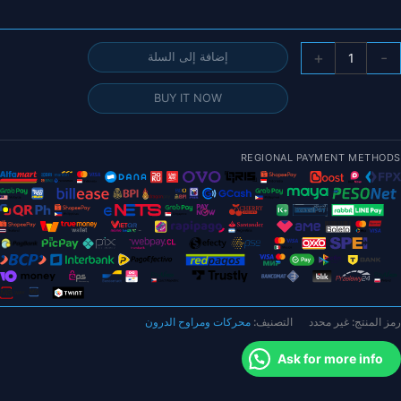
مية
+
-
إضافة إلى السلة
T
Moto
BUY IT NOW
V32x12.
C
Pro
REGIONAL PAYMENT METHODS
أزواج
CW+CCW)
راوح
ن
لياف
لكربون
ـ
رمز المنتج:
غير محدد
التصنيف:
محركات ومراوح الدرون
VTO
Ask for more info