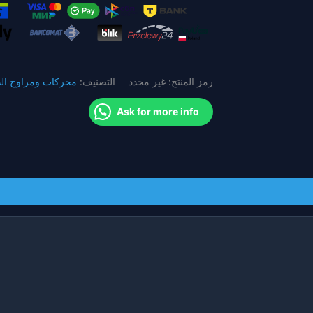
V34x13.6
V40x16
بوصة
المروحة
من
رمز المنتج:
غير محدد
التصنيف:
محركات ومراوح ال
ألياف
الكربون
Ask for more info
لطائرة
Vtol