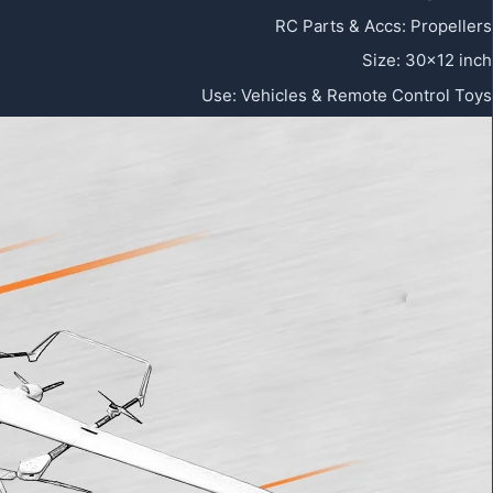
RC Parts & Accs
:
Propellers
Size
:
30×12 inch
Use
:
Vehicles & Remote Control Toys