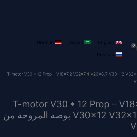
German
Arabic
English
Russian
/ T-motor V30 * 12 Prop – V18x7.2 V22x7.4 V26x8.7 V30x12 V32
T-motor V30 * 12 Prop – V1
V30x12 V32x12.8 V34x13.6 V40x16 بوصة المروحة من