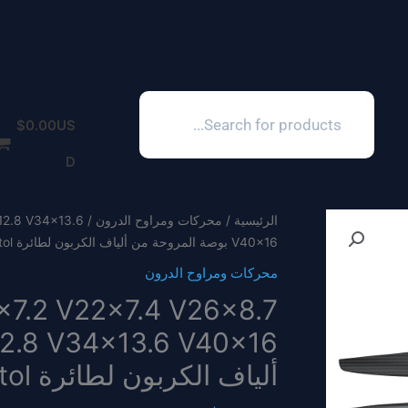
Products
search
$
0.00
US
D
الرئيسية
/
محركات ومراوح الدرون
x12.8 V34x13.6
V40x16 بوصة المروحة من ألياف الكربون لطائرة Vtol
محركات ومراوح الدرون
8x7.2 V22x7.4 V26x8.7
ألياف الكربون لطائرة Vtol