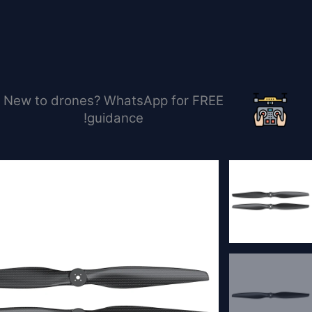
خطي
لى
لمحتوى
New to drones? WhatsApp for FREE
guidance!