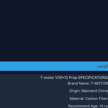
الوصف
معلومات إضافية
T-motor V30*12 Prop SPECIFICATIONS
Brand Name
:
T-MOTOR
Origin
:
Mainland China
Material
:
Carbon Fiber
Recommend Age
:
14+y