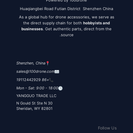
Powered by 100drone
Huaqiangbei Road Futian District Shenzhen China
As a global hub for drone accessories, we serve as
the direct supply chain for both
hobbyists and
businesses
. Get authentic parts, direct from the
source.
Shenzhen, China
sales@100drone.com
112442929
+86 19
Mon - Sat: 9:00 - 18:00
YANGGUO TRADE LLC
30 N Gould St Ste N
Sheridan, WY 82801
Follow Us