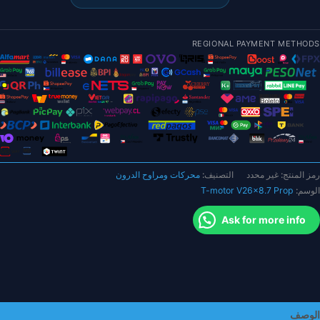
V26x8.
Pro
REGIONAL PAYMENT METHODS
راوح
ن
لياف
لكربون
محركات
VTO
تعددة
لدوار
رمز المنتج:
غير محدد
التصنيف:
محركات ومراوح الدرون
الوسم:
T-motor V26x8.7 Prop
Ask for more info
الوصف