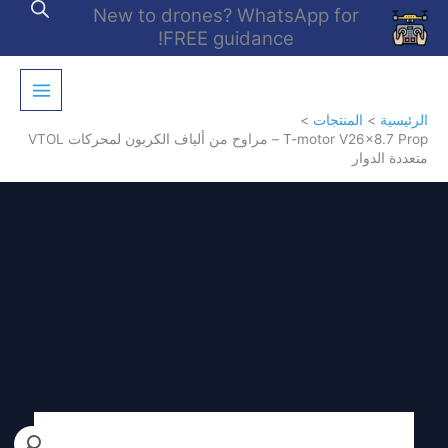
خطي
New to drones? WhatsApp for
لى
FREE guidance!
لمحتوى
الرئيسية
المنتجات
T-motor V26x8.7 Prop – مراوح من ألياف الكربون لمحركات VTOL
متعددة الدوار