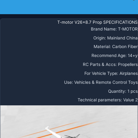
معلومات إضافية
T-motor V26x8.7 Prop SPECIFICATIONS
Brand Name
:
T-MOTOR
Origin
:
Mainland China
Material
:
Carbon Fiber
Recommend Age
:
14+y
RC Parts & Accs
:
Propellers
For Vehicle Type
:
Airplanes
Use
:
Vehicles & Remote Control Toys
Quantity
:
1 pcs
Technical parameters
:
Value 2