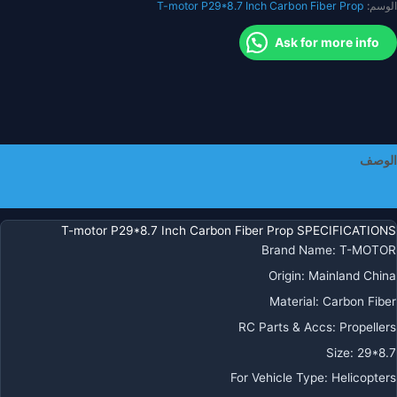
الوسم:
T-motor P29*8.7 Inch Carbon Fiber Prop
طعة/
Ask for more info
وج
لطائرات
دون
يار
دون
يار
الوصف
VTO
Multicopto
معلومات إضافية
T-motor P29*8.7 Inch Carbon Fiber Prop SPECIFICATIONS
Brand Name
:
T-MOTOR
Origin
:
Mainland China
Material
:
Carbon Fiber
RC Parts & Accs
:
Propellers
Size
:
29*8.7
For Vehicle Type
:
Helicopters