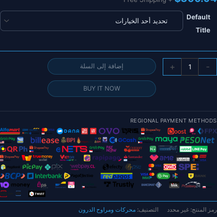
Default
Title
مية
+
-
إضافة إلى السلة
T
moto
BUY IT NOW
P2
8.
REGIONAL PAYMENT METHODS
وصة
عامة
ن
لياف
لكربون
P29x8.
C
رمز المنتج:
غير محدد
التصنيف:
محركات ومراوح الدرون
لمروحة