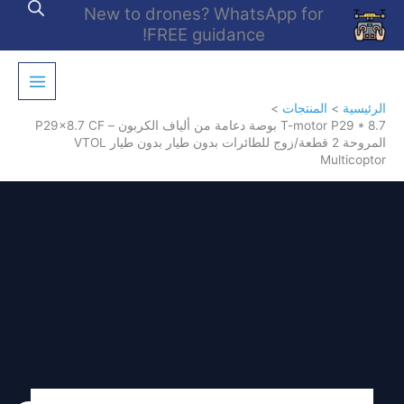
خطي
New to drones? WhatsApp for
لى
FREE guidance!
لمحتوى
الرئيسية
المنتجات
T-motor P29 * 8.7 بوصة دعامة من ألياف الكربون – P29x8.7 CF
المروحة 2 قطعة/زوج للطائرات بدون طيار بدون طيار VTOL
Multicoptor