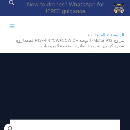
خطي
New to drones? WhatsApp for
لى
FREE guidance!
لمحتوى
الرئيسية
المنتجات
مراوح T-Motor P13 بوصة – P13*4.4 “CW+CCW 2 قطعة/زوج
شفرة كربون المروحة لطائرات متعددة المروحيات