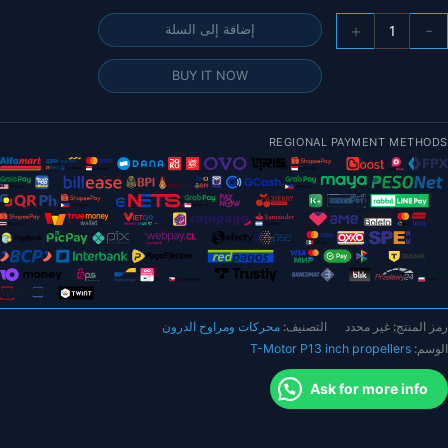
مية
+
-
إضافة إلى السلة
راوح
T
BUY IT NOW
Moto
P1
وصة
REGIONAL PAYMENT METHODS
P13*4.
"CW+CC
طعة/
وج
فرة
ربون
رمز المنتج:
غير محدد
التصنيف:
محركات ومراوح الدرون
لمروحة
الوسم:
T-Motor P13 inch propellers
طائرات
تعددة
Ask for more info
لمروحيات