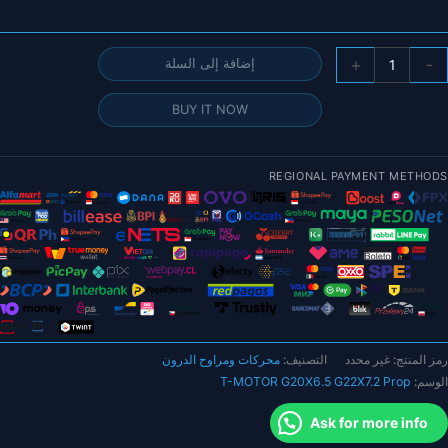
مية
+
-
إضافة إلى السلة
T
MOTO
BUY IT NOW
G20X6.
G22X7.
Pro
REGIONAL PAYMENT METHODS
طعة
وج
ن
لياف
لكربون
رمز المنتج:
غير محدد
التصنيف:
محركات ومراوح الدرون
لمروحة
الوسم:
T-MOTOR G20X6.5 G22X7.2 Prop
مختلف
لطلبات
Ask for more info