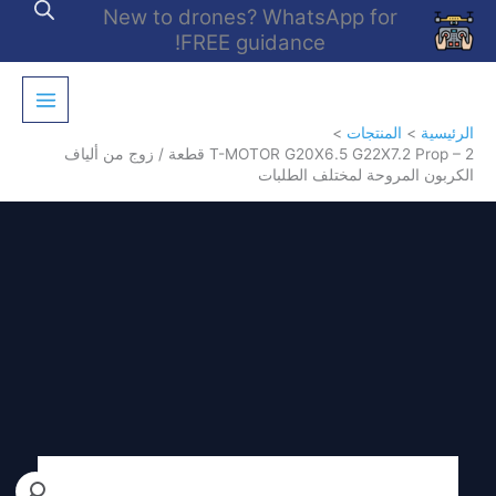
خطي
New to drones? WhatsApp for
لى
FREE guidance!
لمحتوى
الرئيسية
المنتجات
T-MOTOR G20X6.5 G22X7.2 Prop – 2 قطعة / زوج من ألياف
الكربون المروحة لمختلف الطلبات