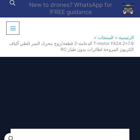
خطي
New to drones? WhatsApp for
لى
FREE guidance!
لمحتوى
الرئيسية
المنتجات
T-motor FA24.2×7.9 الدعامة-2 قطعة/زوج محرك النمر للطي ألياف
الكربون المروحة لطائرات بدون طيار RC