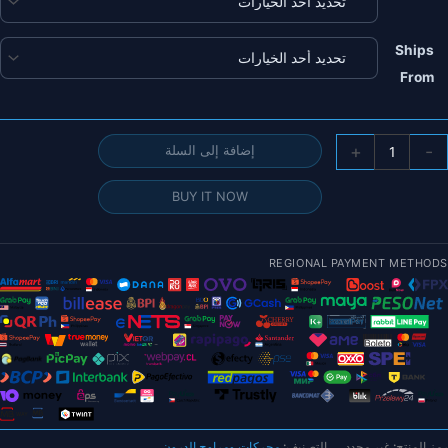
Ships
From
مية
+
-
إضافة إلى السلة
T
moto
BUY IT NOW
FA24.2x7.
الدعامة-2
طعة/
REGIONAL PAYMENT METHODS
وج
حرك
لنمر
لطي
لياف
لكربون
لمروحة
طائرات
رمز المنتج:
غير محدد
التصنيف:
محركات ومراوح الدرون