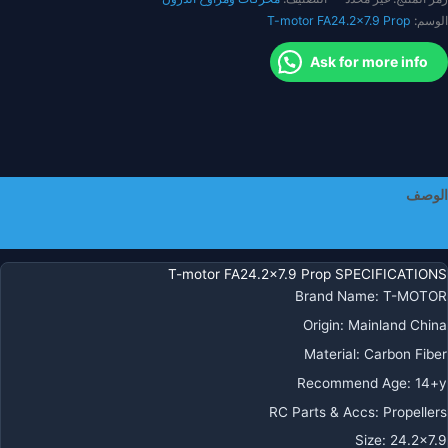
دون
الوسم:
T-motor FA24.2x7.9 Prop
يار
R
Ask for more info
الوصف
معلومات إضافية
T-motor FA24.2×7.9 Prop SPECIFICATIONS
Brand Name
:
T-MOTOR
Origin
:
Mainland China
Material
:
Carbon Fiber
Recommend Age
:
14+y
RC Parts & Accs
:
Propellers
Size
:
24.2×7.9