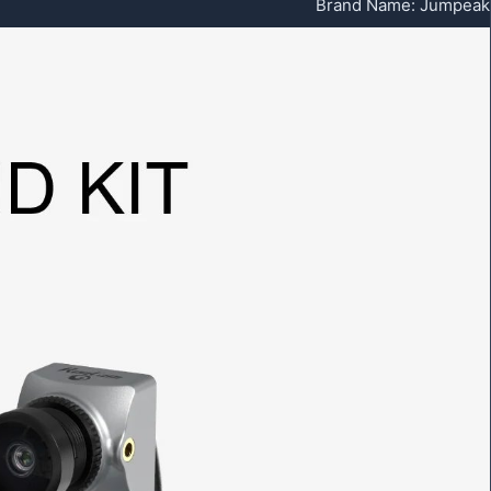
Brand Name
:
Jumpeak