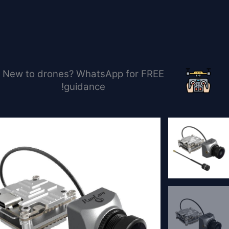
خطي
لى
لمحتوى
New to drones? WhatsApp for FREE
guidance!