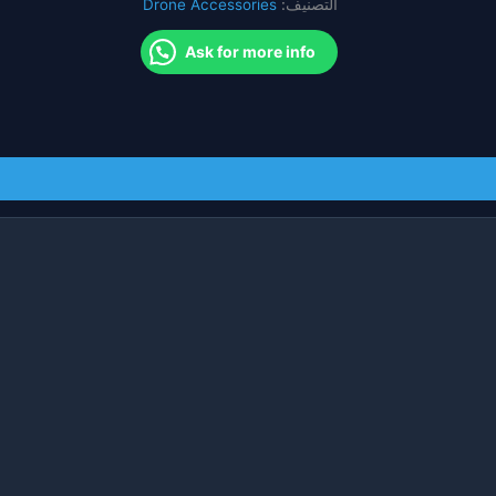
التصنيف:
Drone Accessories
لنظارات
DJI
Ask for more info
V2
VS
Caddx
CaddxFPV