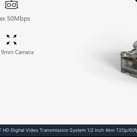
HD Digital Video Transmission System 1/2 Inch 4km 72Op/6