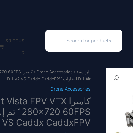
Products
search
$
0.00
US
D
الرئيسية
/
Drone Accessories
DJI Air لنظارات DJI V2 VS Caddx CaddxFPV
Drone Accessories
كاميرا sta FPV VTX
 VS Caddx CaddxFPV