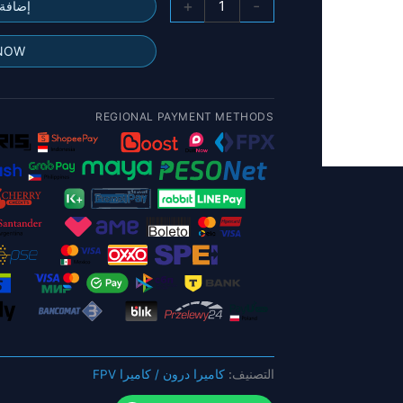
+
-
إضافة 
عدسة
M8
 NOW
بديلة
لـ
Split
REGIONAL PAYMENT METHODS
3
Nano
وPhoenix2-
Nano
RunCam
Split3nano
وPhoenix2
nano
التصنيف:
كاميرا درون / كاميرا FPV