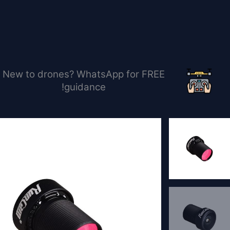
خطي
لى
لمحتوى
New to drones? WhatsApp for FREE
guidance!