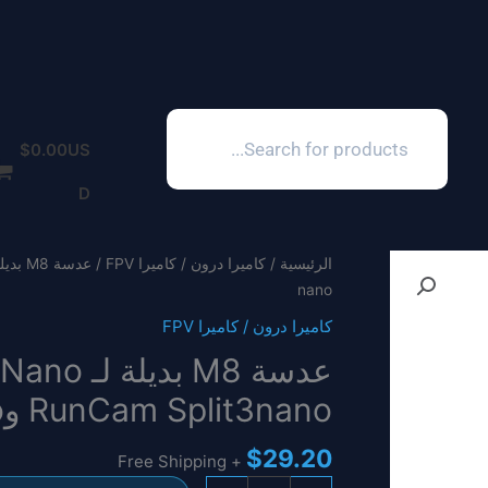
Products
search
$
0.00
US
D
الرئيسية
/
كاميرا درون / كاميرا FPV
nano
كاميرا درون / كاميرا FPV
RunCam Split3nano وPhoenix2 nano
$
29.20
+ Free Shipping
كمية