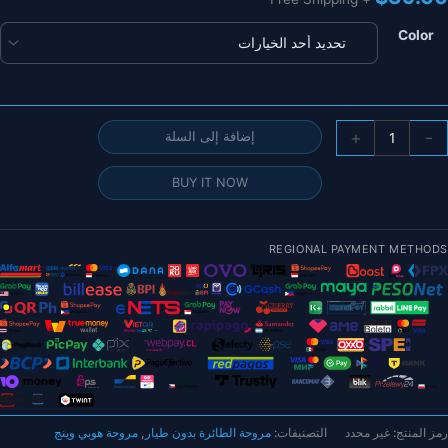
Color
مية
+
-
إضافة إلى السلة
لمروحة
لأصلية
BUY IT NOW
Hobbywin
FO
238
REGIONAL PAYMENT METHODS
309
2
بوصة/30
وصة
ابلة
لطي
لمروحة
C
رمز المنتج:
غير محدد
التصنيفات:
مروحة الطائرة بدون طيار
,
مروحة هوبي وينج
CC