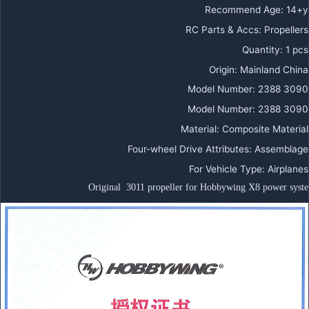
Recommend Age
:
14+y
RC Parts & Accs
:
Propellers
Quantity
:
1 pcs
Origin
:
Mainland China
Model Number
:
2388 3090
Model Number
:
2388 3090
Material
:
Composite Material
Four-wheel Drive Attributes
:
Assemblage
For Vehicle Type
:
Airplanes
Original  3011 propeller for Hobbywing X8 power syste