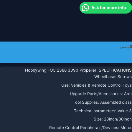
نظام
Ask for more info
لطاقة
X
X
لطائرات
لزراعية
دون
الوصف
يار
معلومات إضافية
Hobbywing FOC 2388 3090 Propeller SPECIFICATIONS
Wheelbase
:
Screws
Use
:
Vehicles & Remote Control Toys
Upgrade Parts/Accessories
:
Arm
Tool Supplies
:
Assembled class
Technical parameters
:
Value 3
Size
:
23inch/30inch
Remote Control Peripherals/Devices
:
Motor