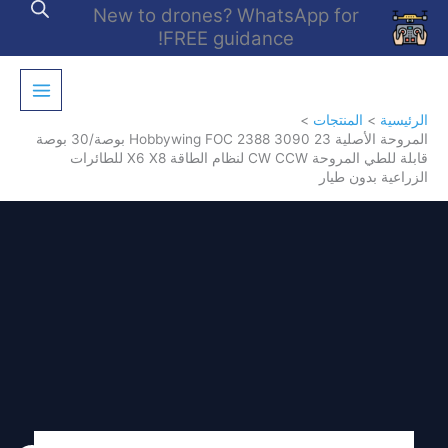
خطي
New to drones? WhatsApp for
لى
FREE guidance!
لمحتوى
الرئيسية
المنتجات
المروحة الأصلية Hobbywing FOC 2388 3090 23 بوصة/30 بوصة
قابلة للطي المروحة CW CCW لنظام الطاقة X6 X8 للطائرات
الزراعية بدون طيار