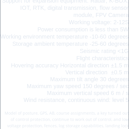
Support for expansion equipment: Radar, K-BOX,
IOT, RTK, digital transmission, flow sensor
module, FPV Camera
Working voltage: 2-12S
Power consumption is less than 5W
Working environment temperature -10-60 degrees
Storage ambient temperature -25-60 degrees
Seismic rating <1G
Flight characteristics
Hovering accuracy Horizontal direction ±1.5 m
Vertical direction ±0.5 m
Maximum tilt angle 30 degrees
Maximum yaw speed 150 degrees / sec
Maximum vertical speed 6 m / s
Wind resistance, continuous wind: level 5
Flight mode and functions:
Model of posture, GPS, AB, course assignments, a key turned out
of control protection, continue to work out of control, and low
voltage protection, fences, log storage capabilities, landing lock