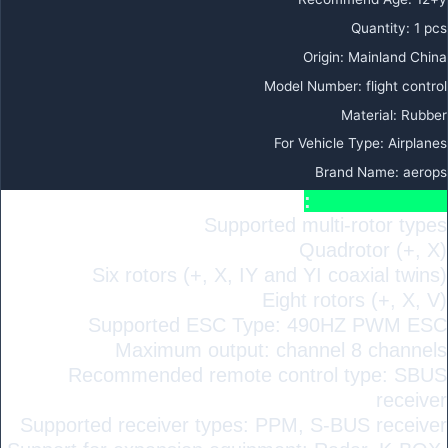
Quantity
:
1 pcs
Origin
:
Mainland China
Model Number
:
flight control
Material
:
Rubber
For Vehicle Type
:
Airplanes
Brand Name
:
aerops
Specifications:
Supported multi-rotor types
Quadrotor (+, X)
Six rotors (+, X, IY and YI coaxial twins)
Eight rotors (+, X, V)
Supported ESC Type: 490HZ PWM ESC
Maximum output: channel 8 channels
Recommended remote control type: SBUS
receiver
Supported receiver types: PPM, S-BUS receiver