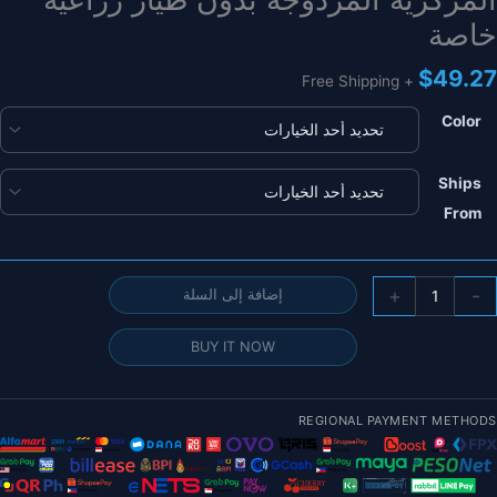
خاصة
$
49.27
+ Free Shipping
Color
Ships
From
مية
+
-
إضافة إلى السلة
JIY
K++
BUY IT NOW
لتحكم
ي
لطيران
REGIONAL PAYMENT METHODS
ادار
جنب