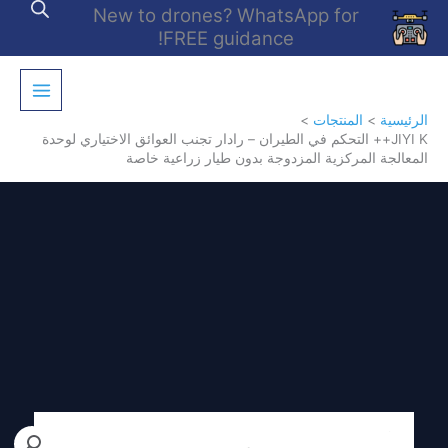
خطي
New to drones? WhatsApp for
لى
FREE guidance!
لمحتوى
الرئيسية
المنتجات
JIYI K++ التحكم في الطيران – رادار تجنب العوائق الاختياري لوحدة
المعالجة المركزية المزدوجة بدون طيار زراعية خاصة