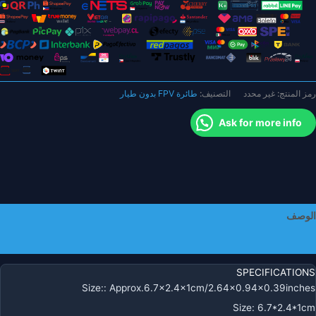
للي
مبير
ي
لساعة
توافقة
ع
رمز المنتج:
غير محدد
التصنيف:
طائرة FPV بدون طيار
Eachin
E5
Ask for more info
L80
JY01
S16
Dron
Pr
الوصف
R
Quadcopte
معلومات إضافية
Accessorie
لبطارية
SPECIFICATIONS
لمعيارية
Size:
:
Approx.6.7×2.4x1cm/2.64×0.94×0.39inches
Size
:
6.7*2.4*1cm