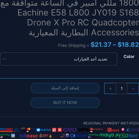
1800 مللي أمبير في الساعة متوافقة مع
Eachine E58 L800 JY019 S168
Drone X Pro RC Quadcopter
Accessories البطارية المعيارية
نطاق
$
21.37
–
$
18.82
+ Free Shipping
السعر:
من
Color
خلال
مية
+
-
إضافة إلى السلة
طارية
يثيوم
BUY IT NOW
J2H
طورة
3.
REGIONAL PAYMENT METHODS
ولت
180