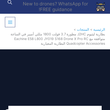
خطي
New to drones? WhatsApp for
لى
FREE guidance!
لمحتوى
الرئيسية
المنتجات
بطارية ليثيوم J2HC مطورة 3.7 فولت 1800 مللي أمبير في الساعة
متوافقة مع Eachine E58 L800 JY019 S168 Drone X Pro RC
Quadcopter Accessories البطارية المعيارية