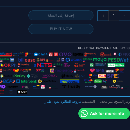
مية
+
-
إضافة إلى السلة
HQPro
H
BUY IT NOW
MacroQua
Pro
10X4.5X3(CW/CCW
REGIONAL PAYMENT METHODS
روحة
ن
لنايلون
لمقوى
الألياف
لزجاجية
لسوداء
1
رمز المنتج:
غير محدد
التصنيف:
مروحة الطائرة بدون طيار
وصة
طائرة
Ask for more info
FP
دون
يار