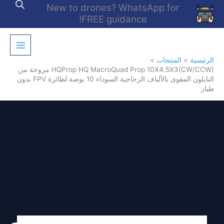
خطي
New to drones? WhatsApp for
لى
FREE guidance!
لمحتوى
الرئيسية
المنتجات
HQProp HQ MacroQuad Prop 10X4.5X3(CW/CCW) مروحة من
النايلون المقوى بالألياف الزجاجية السوداء 10 بوصة لطائرة FPV بدون
طيار