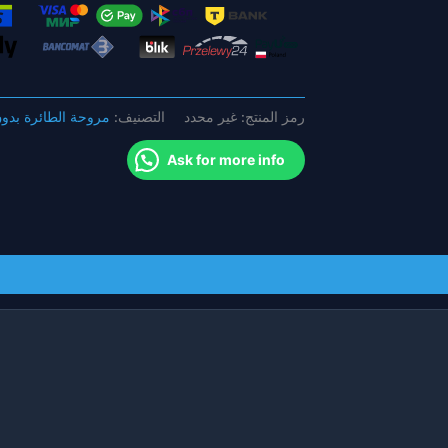
للطائرة
بدون
طيار
EFT
E610P
رمز المنتج:
غير محدد
التصنيف:
مروحة الطائرة بدون
10Lagriculture
Ask for more info