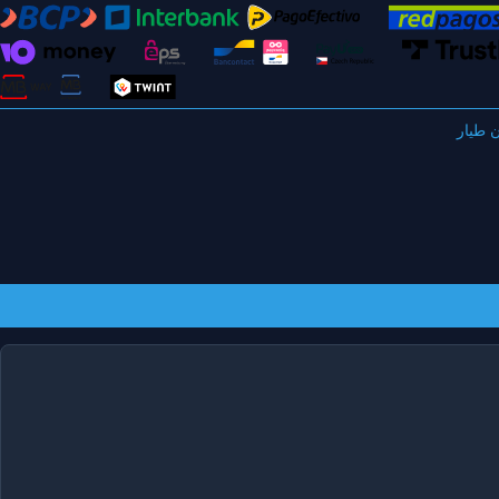
 طيار