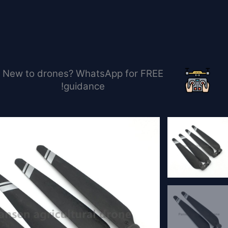
خطي
لى
لمحتوى
New to drones? WhatsApp for FREE
guidance!