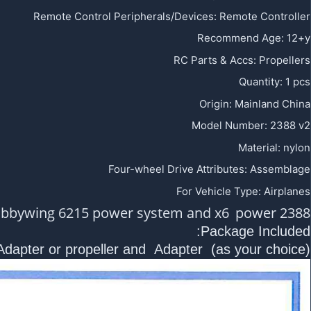
Remote Control Peripherals/Devices
:
Remote Controller
Recommend Age
:
12+y
RC Parts & Accs
:
Propellers
Quantity
:
1 pcs
Origin
:
Mainland China
Model Number
:
2388 v2
Material
:
nylon
Four-wheel Drive Attributes
:
Assemblage
For Vehicle Type
:
Airplanes
power
2388 propeller for Hobbywing 6215 power system and x6
Package Included:
 Adapter or propeller and Adapter (as
your choice
)