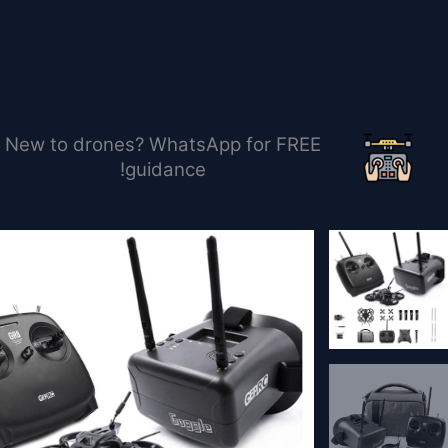
خطي
لى
لمحتوى
New to drones? WhatsApp for FREE
guidance!