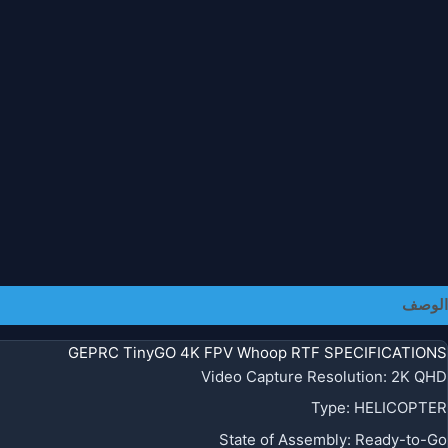
الوصف
معلومات إضافية
GEPRC TinyGO 4K FPV Whoop RTF SPECIFICATIONS
Video Capture Resolution:
2K QHD
Type:
HELICOPTER
State of Assembly:
Ready-to-Go