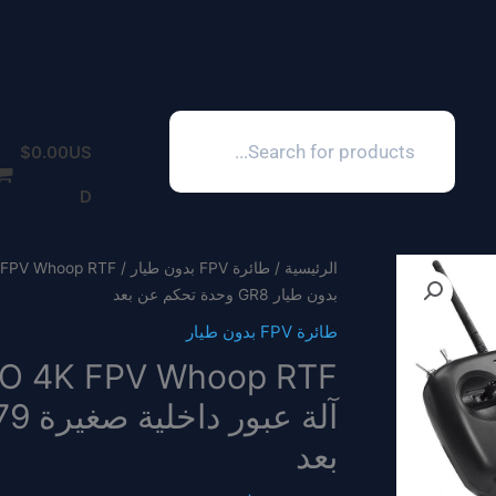
Products
search
$
0.00
US
D
الرئيسية
/
طائرة FPV بدون طيار
بدون طيار GR8 وحدة تحكم عن بعد
طائرة FPV بدون طيار
بعد