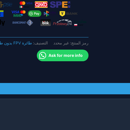
عبور
داخلية
صغيرة
79
مم
بدون
رمز المنتج:
غير محدد
التصنيف:
طائرة FPV بدون طيار
طيار
GR8
Ask for more info
وحدة
تحكم
عن
بعد