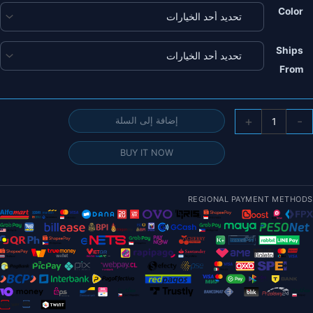
Color
Ships
From
مية
+
-
إضافة إلى السلة
روحة
GEMFA
BUY IT NOW
D6
لة
REGIONAL PAYMENT METHODS
جاري
لهواء
FP
2.
وصة
D6
روحة