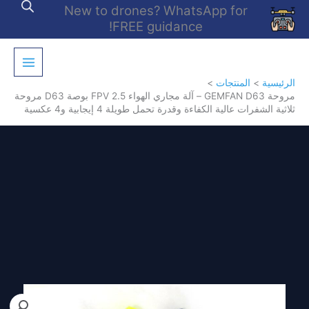
خطي
New to drones? WhatsApp for
لى
FREE guidance!
لمحتوى
الرئيسية
المنتجات
مروحة GEMFAN D63 – آلة مجاري الهواء FPV 2.5 بوصة D63 مروحة
ثلاثية الشفرات عالية الكفاءة وقدرة تحمل طويلة 4 إيجابية و4 عكسية