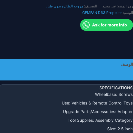
لاثية
رمز المنتج:
غير محدد
التصنيف:
مروحة الطائرة بدون طيار
لشفرات
الوسم:
GEMFAN D63 Propeller
الية
لكفاءة
Ask for more info
قدرة
حمل
ويلة
يجابية
و4
الوصف
كسية
معلومات إضافية
SPECIFICATIONS
Wheelbase
:
Screws
Use
:
Vehicles & Remote Control Toys
Upgrade Parts/Accessories
:
Adapter
Tool Supplies
:
Assembly Category
Size
:
2.5 inch