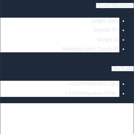
Specification:
Length: 5inch
Meterial: PC
Weight: 3g
Mounting holes: T-style M2
Include:
2 x 5130 Propellers CW
2 x 5130 Propellers CCW