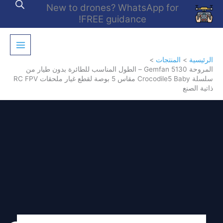
خطي
New to drones? WhatsApp for
لى
FREE guidance!
لمحتوى
الرئيسية
المنتجات
المروحة Gemfan 5130 – الطول المناسب للطائرة بدون طيار من
سلسلة Crocodile5 Baby مقاس 5 بوصة لقطع غيار ملحقات RC FPV
ذاتية الصنع