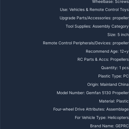
Wheelbase
:
Screws
Use
:
Vehicles & Remote Control Toys
Upgrade Parts/Accessories
:
propeller
Tool Supplies
:
Assembly Category
Size
:
5 inch
Remote Control Peripherals/Devices
:
propeller
Recommend Age
:
12+y
RC Parts & Accs
:
Propellers
Quantity
:
1 pcs
Plastic Type
:
PC
Origin
:
Mainland China
Model Number
:
Gemfan 5130 Propeller
Material
:
Plastic
Four-wheel Drive Attributes
:
Assemblage
For Vehicle Type
:
Helicopters
Brand Name
:
GEPRC