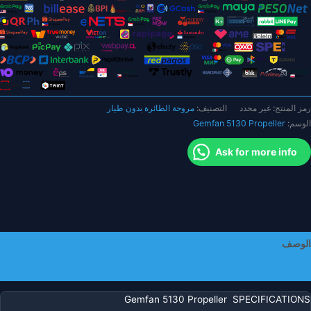
لطائرة
دون
يار
ن
لسلة
Crocodile
Bab
رمز المنتج:
غير محدد
التصنيف:
مروحة الطائرة بدون طيار
قاس
الوسم:
Gemfan 5130 Propeller
وصة
Ask for more info
قطع
يار
لحقات
R
FP
اتية
الوصف
لصنع
معلومات إضافية
Gemfan 5130 Propeller SPECIFICATIONS