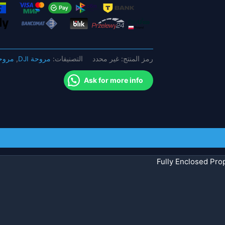
المروحة
الحرس
الدعائم
غطاء
مروحة
رمز المنتج:
غير محدد
التصنيفات:
مروحة DJI
,
مروحة
الجناح
لملحقات
Ask for more info
mavic
mini
2
Fully Enclosed Pro