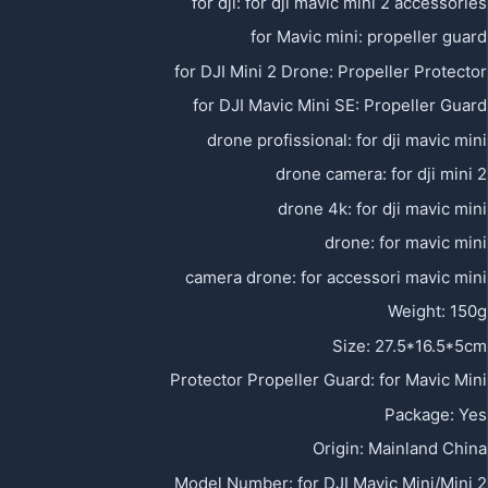
for dji
:
for dji mavic mini 2 accessories
for Mavic mini
:
propeller guard
for DJI Mini 2 Drone
:
Propeller Protector
for DJI Mavic Mini SE
:
Propeller Guard
drone profissional
:
for dji mavic mini
drone camera
:
for dji mini 2
drone 4k
:
for dji mavic mini
drone
:
for mavic mini
camera drone
:
for accessori mavic mini
Weight
:
150g
Size
:
27.5*16.5*5cm
Protector Propeller Guard
:
for Mavic Mini
Package
:
Yes
Origin
:
Mainland China
Model Number
:
for DJI Mavic Mini/Mini 2