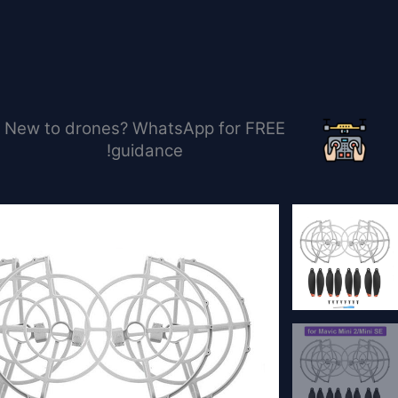
خطي
لى
لمحتوى
New to drones? WhatsApp for FREE
guidance!