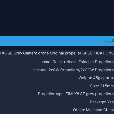
الوصف
I X8 SE Grey Camera drone Original propeller SPECIFICATIONS
name
:
Quick-release Foldable Propellers
include
:
2xCW Propellers/2xCCW Propellers
Weight
:
45g approx
Size
:
21.5mm
Propeller type
:
FIMI X8 SE grey propellers
Package
:
Yes
Origin
:
Mainland China