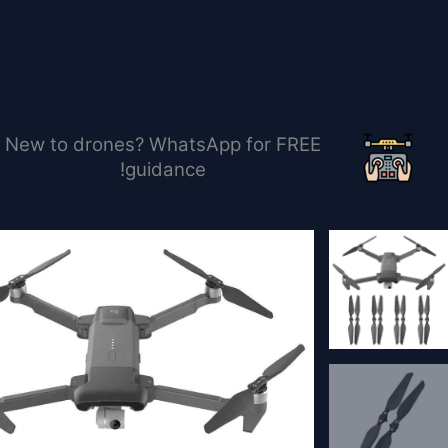
خطي
لى
لمحتوى
New to drones? WhatsApp for FREE
guidance!