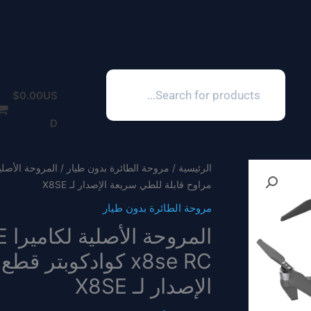
Products
search
$
0.00
US
D
الرئيسية
/
مروحة الطائرة بدون طيار
مراوح قابلة للطي سريعة الإصدار لـ X8SE
مروحة الطائرة بدون طيار
x8se RC كوادكوبتر
الإصدار لـ X8SE