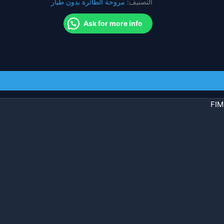
التصنيف:
مروحة الطائرة بدون طيار
قابلة
للطي
Ask for more info
سريعة
الإصدار
لـ
X8SE
FIM