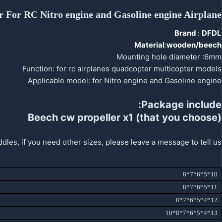
 For RC Nitro engine and Gasoline engine Airplane
Brand
:
DFDL
Material
:
wooden/beech
Mounting hole diameter :6mm
Function: for rc airplanes quadcopter multicopter models
Applicable model: for Nitro engine and Gasoline engine
Package include:
Beech cw propeller x1 (that you choose)
dles, if you need other sizes, please leave a message to tell us
10*5*6*7*8
11*5*6*7*8
12*4*5*6*7*8
13*4*5*6*7*8*10