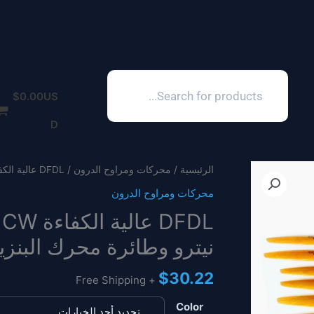
Products
search
$
0.00
US
D
الرئيسية
/
محركات ومراوح الدرون
/ DFDL عالية الكفاءة CW الخشب الزان المروحة لمحرك RC نيترو وطائرة محرك البنزين
محركات ومراوح الدرون
نيترو وطائرة محرك البنزي
$
30.22
+ Free Shipping
Color