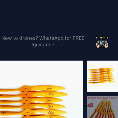
خطي
لى
لمحتوى
New to drones? WhatsApp for FREE
guidance!