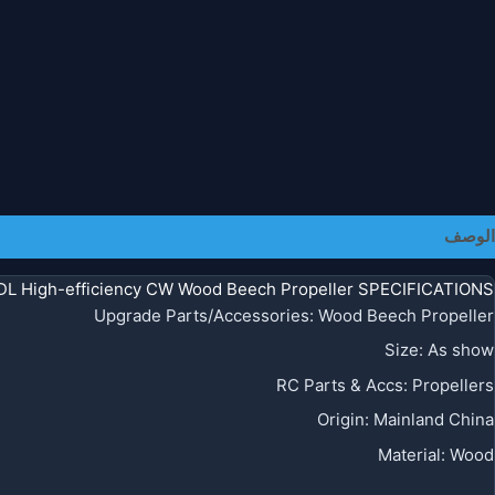
الوصف
معلومات إضافية
L High-efficiency CW Wood Beech Propeller SPECIFICATIONS
Upgrade Parts/Accessories
:
Wood Beech Propeller
Size
:
As show
RC Parts & Accs
:
Propellers
Origin
:
Mainland China
Material
:
Wood