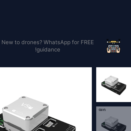
خطي
لى
لمحتوى
New to drones? WhatsApp for FREE
guidance!