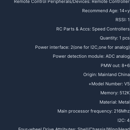
Remote Control Peripherals/Devices
:
Remote Controller
Recommend Age
:
14+y
RSSI
:
1
RC Parts & Accs
:
Speed Controllers
Quantity
:
1 pcs
Power interface
:
2(one for I2C,one for analog)
Power detection module
:
ADC analog
PMW out
:
8+6
Origin
:
Mainland China
Model Number
:
V5+
Memory
:
512K
Material
:
Metal
Main processor frequency
:
216Mhz
I2C
:
4
Four-wheel Drive Attributes
:
Shell/Chassis/Wing/Head