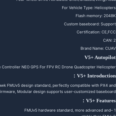
For Vehicle Type
:
Helicopters
Flash memory
:
2048K
Custom baseboard
:
Support
Certification
:
CE,FCC
CAN
:
2
Brand Name
:
CUAV
V5+ Autopilot
 Controller NEO GPS For FPV RC Drone Quadcopter Helicopter
V5+ Introduction：
awk FMUv5 design standard, perfectly compatible with PX4 and
 firmware, Modular design supports user-customized baseboard.
V5+ Features：
1 –FMUv5 hardware standard, more advanced and