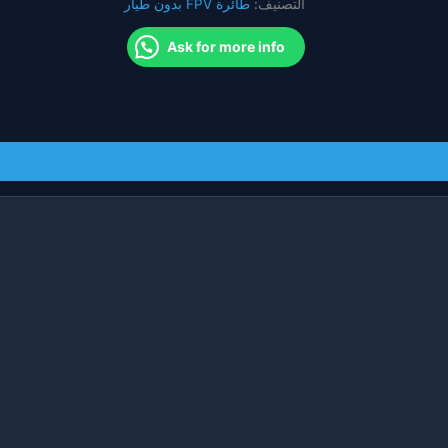
التصنيف:
طائرة FPV بدون طيار
بدون
طيار
Ask for more info
كوادكوبتر
هليكوبتر
النقل