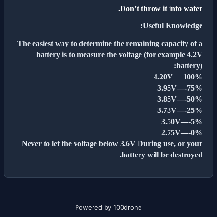
The 
Nev