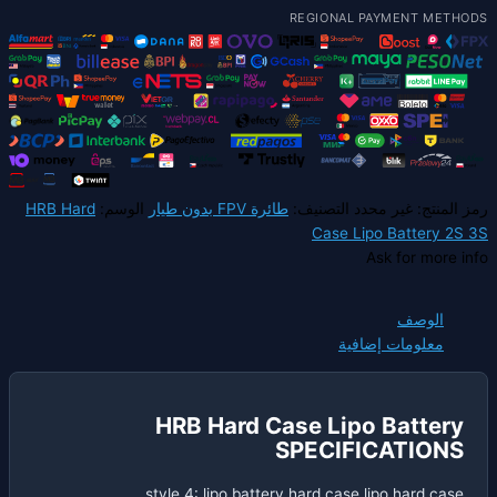
HRB H