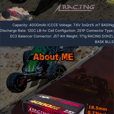
Capacity: 40OOmAh ICCCE Voltage: 7.6V 3oQrz% zr7 BASINg
Discharge Rate: 120C LB-hv Cell Conflgurtion: 2S1P Connector Type:
EC3 Balancer Connector: JST-XH Weight: 171g RACING DOHZL
BASK BLLS