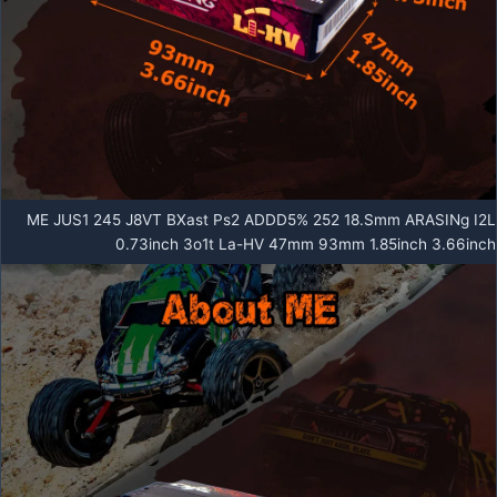
ME JUS1 245 J8VT BXast Ps2 ADDD5% 252 18.Smm ARASINg I2L
0.73inch 3o1t La-HV 47mm 93mm 1.85inch 3.66inch