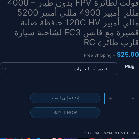
فولت لطائرة FPV بدون طيار – 4000
مللي أمبير 4900 مللي أمبير 5200
مللي أمبير 120C HV حافظة صلبة
قصيرة مع قابس EC3 لشاحنة سيارة
قارب طائرة RC
$
25.00
+ Free Shipping
Plug
مية
+
-
إضافة إلى السلة
طعة
BUY IT NOW
طارية
يبو
CNH
REGIONAL PAYMENT METHODS
2