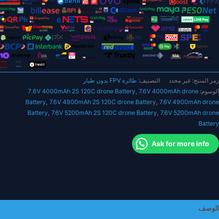
7.
ولت
طائرة
FP
دون
يار
رمز المنتج:
غير محدد
التصنيف:
طائرة FPV بدون طيار
400
الوسوم:
7.6V 4000mAh drone
,
7.6V 4000mAh 2S 120C drone Battery
للي
Battery
,
7.6V 4900mAh 2S 120C drone Battery
,
7.6V 4900mAh drone
مبير
Battery
,
7.6V 5200mAh 2S 120C drone Battery
,
7.6V 5200mAh drone
490
Battery
للي
مبير
Ask for more info
520
للي
مبير
120
H
افظة
الوصف
لبة