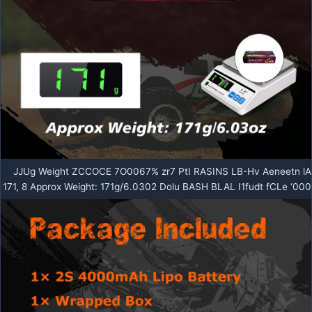
JJUg Weight ZCCOCE 7O0067% zr7 PtI RASINS LB-Hv Aeneetn lA
171, 8 Approx Weight: 171g/6.0302 Dolu BASH BLAL I1fudt fCLe ‘000