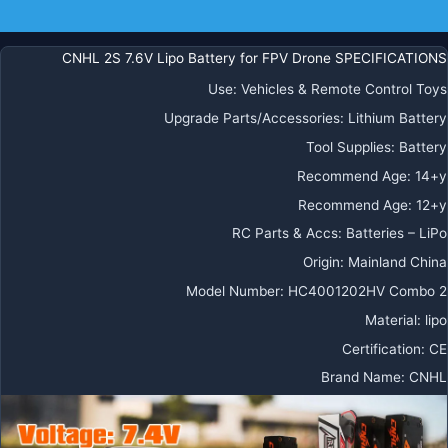
صيرة
معلومات إضافية
ع
ابس
CNHL 2S 7.6V Lipo Battery for FPV Drone SPECIFICATIONS
EC
Use
:
Vehicles & Remote Control Toys
شاحنة
يارة
Upgrade Parts/Accessories
:
Lithium Battery
ارب
Tool Supplies
:
Battery
ائرة
Recommend Age
:
14+y
R
Recommend Age
:
12+y
RC Parts & Accs
:
Batteries – LiPo
Origin
:
Mainland China
Model Number
:
HC4001202HV Combo 2
Material
:
lipo
Certification
:
CE
Brand Name
:
CNHL