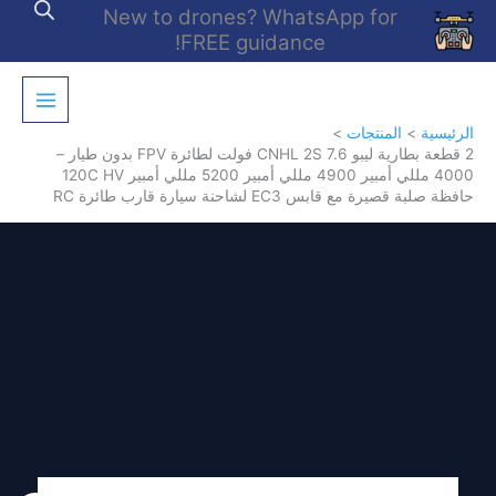
خطي
New to drones? WhatsApp for
لى
FREE guidance!
لمحتوى
الرئيسية
المنتجات
2 قطعة بطارية ليبو CNHL 2S 7.6 فولت لطائرة FPV بدون طيار –
4000 مللي أمبير 4900 مللي أمبير 5200 مللي أمبير 120C HV
حافظة صلبة قصيرة مع قابس EC3 لشاحنة سيارة قارب طائرة RC