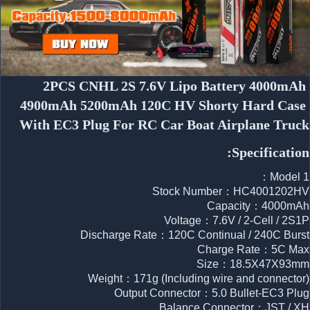
2PCS CNHL 2S 7.6V Lipo Battery 4000mAh 
4900mAh 5200mAh 120C HV Shorty Hard Case 
With EC3 Plug For RC Car Boat Airplane Truck
Specification:
Model 1：
Stock Number：HC4001202HV
Capacity：4000mAh
Voltage：7.6V / 2-Cell / 2S1P
Discharge Rate：120C Continual / 240C Burst
Charge Rate：5C Max
Size：18.5X47X93mm
Weight：171g (Including wire and connector)
Output Connector：5.0 Bullet-EC3 Plug
Balance Connector：JST / XH