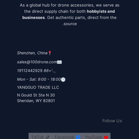
As a global hub for drone accessories, we serve as
the direct supply chain for both
hobbyists and
businesses
. Get authentic parts, direct from the
source.
Shenzhen, China
sales@100drone.com
112442929
+86 19
Mon - Sat: 9:00 - 18:00
YANGGUO TRADE LLC
30 N Gould St Ste N
Sheridan, WY 82801
Follow Us
TikTok
Facebook
YouTube