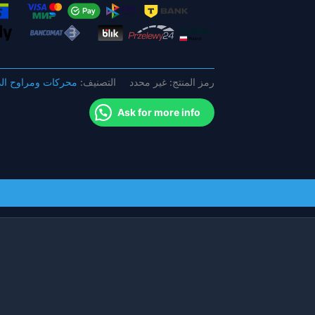
و2
شفرة
متوافقة
مع
محرك
رمز المنتج:
غير محدد
التصنيف:
محركات ومراوح ال
XING
1404
Ask for more info
لمجموعة
طائرة
السباق
بدون
طيار
FPV