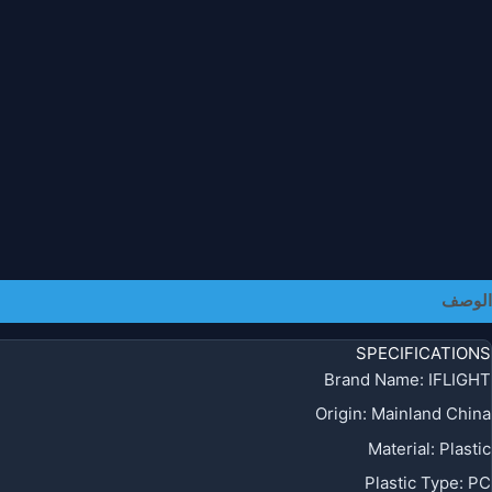
الوصف
معلومات إضافية
SPECIFICATIONS
Brand Name
:
IFLIGHT
Origin
:
Mainland China
Material
:
Plastic
Plastic Type
:
PC