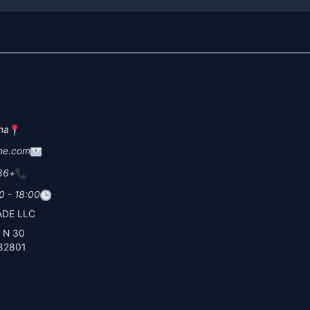
na
ne.com
+86 19
0 - 18:00
DE LLC
30 N Gould St Ste N
82801