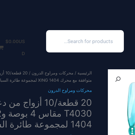
Products
search
$
0.00
US
D
الرئيسية
/
محركات ومراوح الدرون
متوافقة مع محرك XING 1404 لمجموعة طائرة السباق بدون طيار FPV
محركات ومراوح الدرون
1404 لمجموعة طائرة السباق بدون طيار FPV