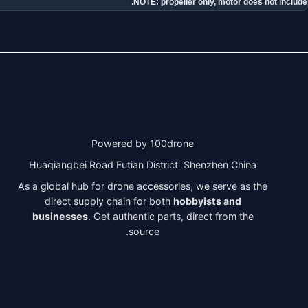
NOTE: propeller only, motor does not include.
Powered by 100drone
Huaqiangbei Road Futian District Shenzhen China
As a global hub for drone accessories, we serve as the
direct supply chain for both
hobbyists and
businesses
. Get authentic parts, direct from the
source.