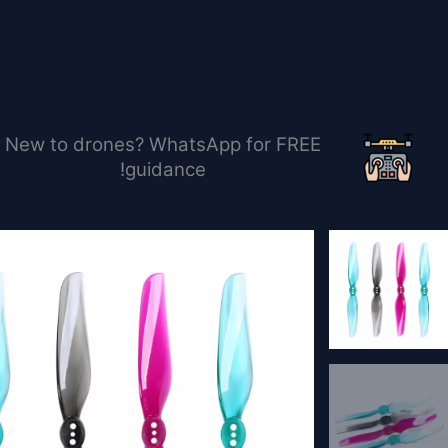
خطي
لى
لمحتوى
New to drones? WhatsApp for FREE
guidance!