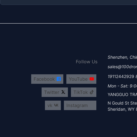
Shenzhen, Chi
Follow Us
sales@100dro
112442929
Facebook
YouTube
Mon - Sat: 9:0
Twitter
TikTok
YANGGUO TRA
vk
Instagram
Sheridan, WY 