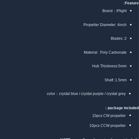
Feature:
Brand：iFlight
Propeller Diameter: 4inch
Blades :2
Material : Poly Carbonate
Hub Thickness:5mm
Shaft :1.5mm
color：crystal blue / crystal purple / crystal grey
package included：
10pcs CW propeller
10pcs CCW propeller