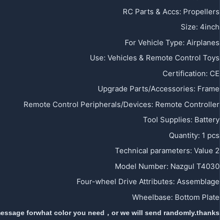
RC Parts & Accs
:
Propellers
Size
:
4inch
For Vehicle Type
:
Airplanes
Use
:
Vehicles & Remote Control Toys
Certification
:
CE
Upgrade Parts/Accessories
:
Frame
Remote Control Peripherals/Devices
:
Remote Controller
Tool Supplies
:
Battery
Quantity
:
1 pcs
Technical parameters
:
Value 2
Model Number
:
Nazgul T4030
Four-wheel Drive Attributes
:
Assemblage
Wheelbase
:
Bottom Plate
essage forwhat color you need，or we will send randomly.thanks！