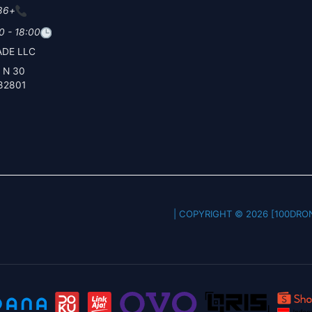
+86 19
0 - 18:00
DE LLC
30 N Gould St Ste N
82801
COPYRIGHT © 2026 [100DRONE