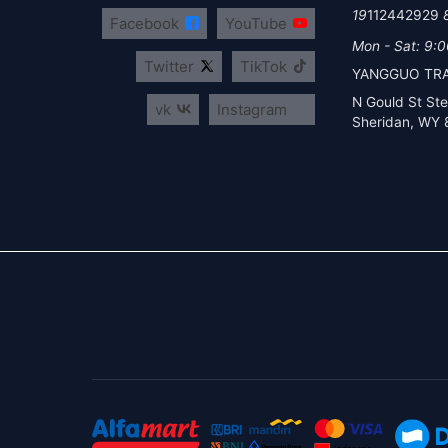
112442929
Facebook
YouTube
Mon - Sat: 9:0
Twitter
TikTok
YANGGUO TRA
vk
Instagram
Sheridan, WY 