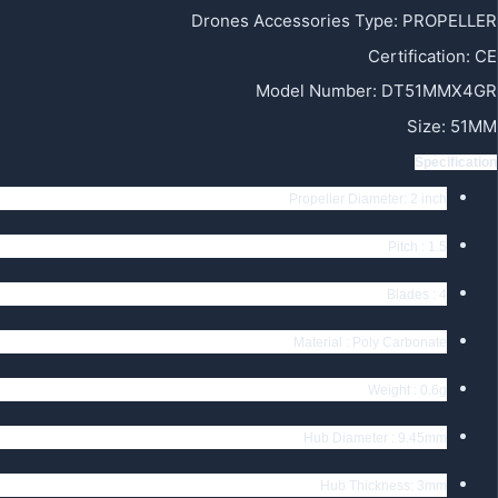
Drones Accessories Type
:
PROPELLER
Certification
:
CE
Model Number
:
DT51MMX4GR
Size
:
51MM
Specification
Propeller Diameter: 2 inch
Pitch : 1.5
Blades : 4
Material : Poly Carbonate
Weight : 0.6g
Hub Diameter : 9.45mm
Hub Thickness: 3mm