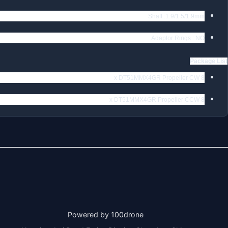
Shaft :1.9/1.5/1.9mm
Adaptor Rings : NO
Package List
8 x DT51MMX4GR Propeller CW
8 x DT51MMX4GR Propeller CCW
Powered by 100drone