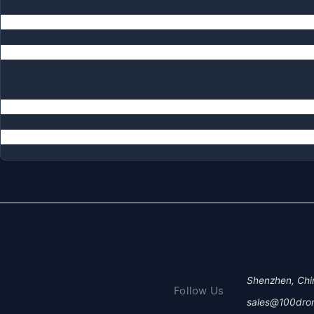
Shenzhen, Chi
Follow Us
sales@100dro