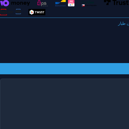
 طيار