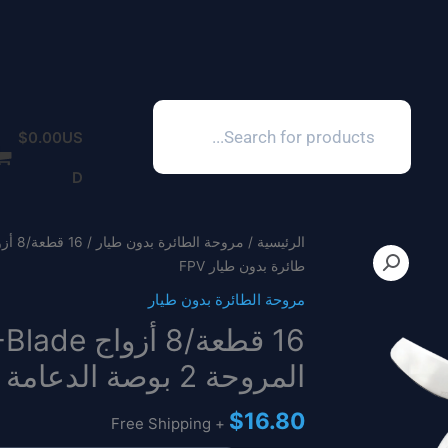
Products
search
$
0.00
US
D
الرئيسية
/
مروحة الطائرة بدون طيار
طائرة بدون طيار FPV
مروحة الطائرة بدون طيار
16 قطعة/
المروحة 2 بوصة الدعامة لأجزاء طائرة بدون طيار FPV
$
16.80
+ Free Shipping