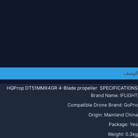
الوصف
معلومات إضافية
HQProp DT51MMX4GR 4-Blade propeller SPECIFICATIONS
Brand Name
:
IFLIGHT
Compatible Drone Brand
:
GoPro
Origin
:
Mainland China
Package
:
Yes
Weight
:
0.3kg