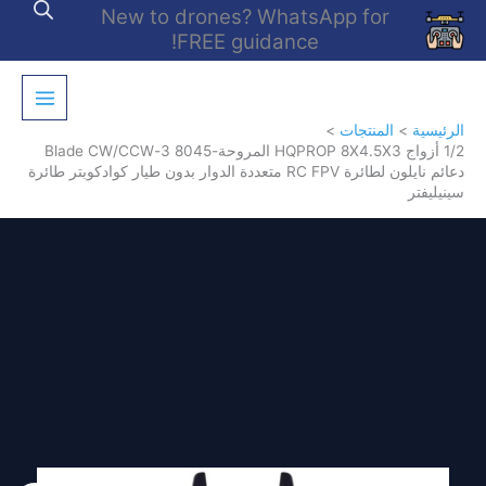
خطي
New to drones? WhatsApp for
لى
FREE guidance!
لمحتوى
الرئيسية
المنتجات
1/2 أزواج HQPROP 8X4.5X3 المروحة-8045 3-Blade CW/CCW
دعائم نايلون لطائرة RC FPV متعددة الدوار بدون طيار كوادكوبتر طائرة
سينيليفتر