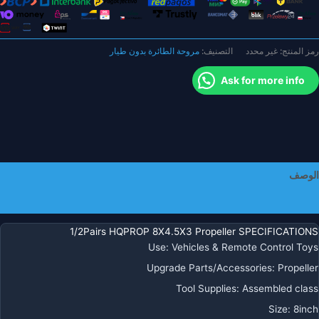
طائرة
R
FP
رمز المنتج:
غير محدد
التصنيف:
مروحة الطائرة بدون طيار
تعددة
لدوار
Ask for more info
دون
يار
وادكوبتر
ائرة
ينيليفتر
الوصف
معلومات إضافية
1/2Pairs HQPROP 8X4.5X3 Propeller SPECIFICATIONS
Use
:
Vehicles & Remote Control Toys
Upgrade Parts/Accessories
:
Propeller
Tool Supplies
:
Assembled class
Size
:
8inch