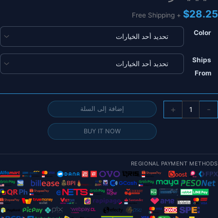
$
28.25
+ Free Shipping
Color
Ships
From
مية
+
-
إضافة إلى السلة
1/
زواج
BUY IT NOW
HQPRO
8X4.5X
المروحة-8045
REGIONAL PAYMENT METHODS
3-
Blad
CW/CC
عائم
ايلون